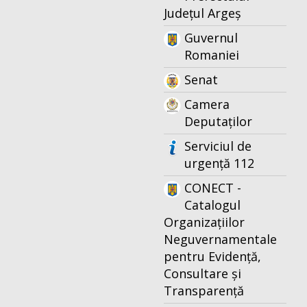
Județul Argeș
Guvernul
Romaniei
Senat
Camera
Deputaților
Serviciul de
urgență 112
CONECT -
Catalogul
Organizațiilor
Neguvernamentale
pentru Evidență,
Consultare și
Transparență