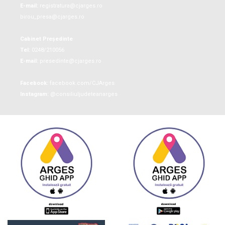
E-mail:
registratura@cjarges.ro
birou_presa@cjarges.ro
Cabinet Președinte
Tel:
0248/210056
E-mail:
presedinte@cjarges.ro
Facebook:
facebook.com/CJArges
Instagram:
@consiliuljudeteanarges