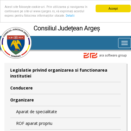
Acest site folosește cookie-uri. Prin utilizarea și navigarea în
Accept
continuare pe site-ul www.cjarges.ro, vă exprimați acordul
expres pentru folosirea informațiilor stocate.
Detalii
Consiliul Județean Argeș
Tog
nav
Legislatie privind organizarea si functionarea
institutiei
Conducere
Organizare
Aparat de specialitate
ROF aparat propriu