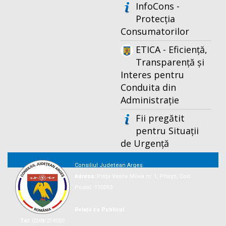
InfoCons -
Protecția
Consumatorilor
ETICA - Eficiență,
Transparență și
Interes pentru
Conduita din
Administrație
Fii pregătit
pentru Situații
de Urgență
Consiliul Județean Argeș
Adresa:
Piaţa Vasile Milea nr. 1, Piteşti, Cod
Postal: 110053
Relații cu Publicul
Tel:
0248/214009