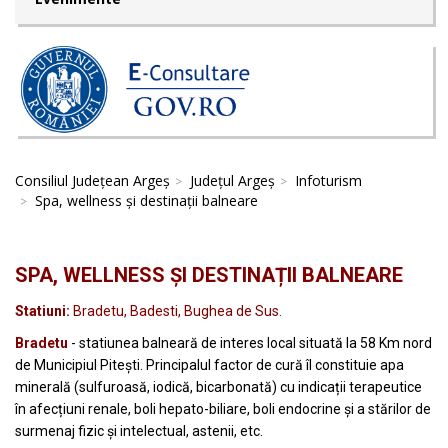
Consiliul Județean Argeș
Județul Argeș
Infoturism
Spa, wellness și destinații balneare
SPA, WELLNESS ȘI DESTINAȚII BALNEARE
Statiuni:
Bradetu, Badesti, Bughea de Sus.
Bradetu
- statiunea balneară de interes local situată la 58 Km nord
de Municipiul Pitești. Principalul factor de cură îl constituie apa
minerală (sulfuroasă, iodică, bicarbonată) cu indicații terapeutice
în afecțiuni renale, boli hepato-biliare, boli endocrine și a stărilor de
surmenaj fizic și intelectual, astenii, etc.