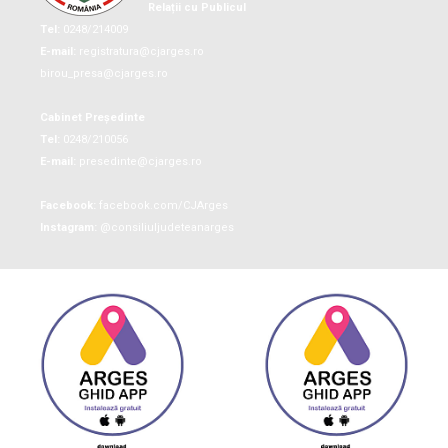
Relații cu Publicul
Tel:
0248/214009
E-mail:
registratura@cjarges.ro
birou_presa@cjarges.ro
Cabinet Președinte
Tel:
0248/210056
E-mail:
presedinte@cjarges.ro
Facebook:
facebook.com/CJArges
Instagram:
@consiliuljudeteanarges