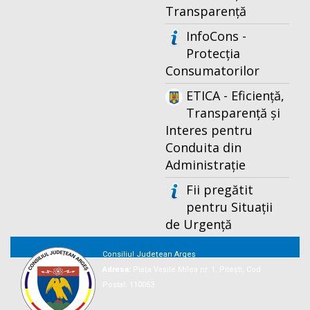
Transparență
InfoCons -
Protecția
Consumatorilor
ETICA - Eficiență,
Transparență și
Interes pentru
Conduita din
Administrație
Fii pregătit
pentru Situații
de Urgență
Consiliul Județean Argeș
Adresa:
Piaţa Vasile Milea nr. 1, Piteşti, Cod
Postal: 110053