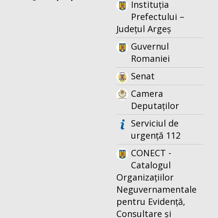
Instituția
Prefectului –
Județul Argeș
Guvernul
Romaniei
Senat
Camera
Deputaților
Serviciul de
urgență 112
CONECT -
Catalogul
Organizațiilor
Neguvernamentale
pentru Evidență,
Consultare și