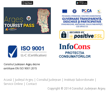
Consiliul Judeţean Argeș deţine
certificare EN ISO 9001:2015
Acasă
|
Județul Argeș
|
Consiliul Județean
|
Instituții Subordonate
|
Servicii Online
|
Contact
Copyright © 2014 Consiliul Județean Argeș