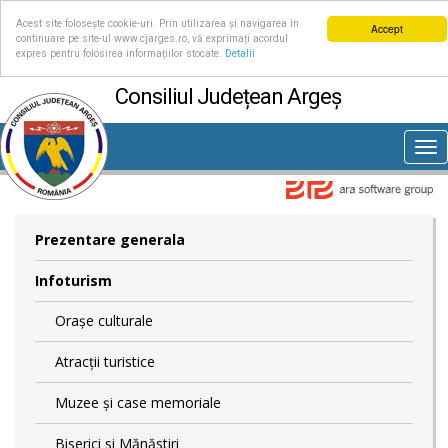
Acest site folosește cookie-uri. Prin utilizarea și navigarea în
Accept
continuare pe site-ul www.cjarges.ro, vă exprimați acordul
expres pentru folosirea informațiilor stocate.
Detalii
Consiliul Județean Argeș
Tog
nav
Prezentare generala
Infoturism
Orașe culturale
Atracții turistice
Muzee și case memoriale
Biserici si Mănăstiri