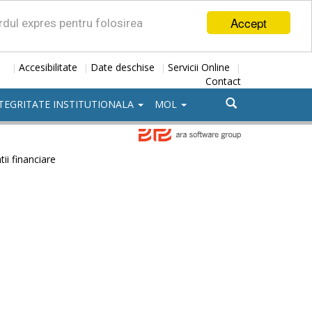
Accept
ordul expres pentru folosirea
Accesibilitate
Date deschise
Servicii Online
|
|
|
|
Contact
TEGRITATE INSTITUTIONALA
MOL
tii financiare