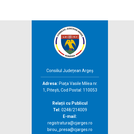
Consiliul Județean Argeș
Adresa:
Piaţa Vasile Milea nr.
1, Piteşti, Cod Postal: 110053
Relații cu Publicul
Tel:
0248/214009
E-mail:
registratura@cjarges.ro
birou_presa@cjarges.ro