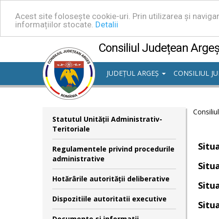
Acest site folosește cookie-uri. Prin utilizarea și navig
informațiilor stocate.
Detalii
Consiliul Județean Arge
JUDEȚUL ARGEȘ
CONSILIUL J
Consiliu
Statutul Unităţii Administrativ-
Teritoriale
Situa
Regulamentele privind procedurile
administrative
Situa
Hotărârile autorităţii deliberative
Situa
Dispozitiile autoritatii executive
Situa
Documente si informatii