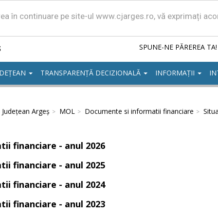
area în continuare pe site-ul www.cjarges.ro, vă exprimați ac
ș
SPUNE-NE PĂREREA TA!
UDEȚEAN
TRANSPARENȚĂ DECIZIONALĂ
INFORMAȚII
IN
l Județean Argeș
MOL
Documente si informatii financiare
Situa
tii financiare - anul 2026
tii financiare - anul 2025
tii financiare - anul 2024
tii financiare - anul 2023