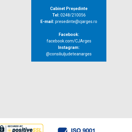
Cabinet Președinte
Tel:
0248/210056
E-mail:
presedinte@cjarges.ro
Facebook:
facebook.com/CJArges
Instagram:
@consiliuljudeteanarges