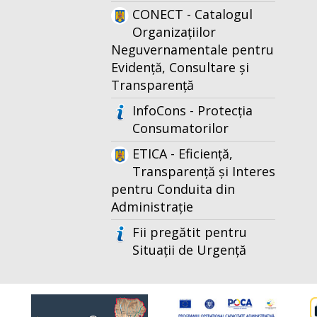
CONECT - Catalogul
Organizațiilor
Neguvernamentale pentru
Evidență, Consultare și
Transparență
InfoCons - Protecția
Consumatorilor
ETICA - Eficiență,
Transparență și Interes
pentru Conduita din
Administrație
Fii pregătit pentru
Situații de Urgență