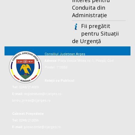
Interes pentru
Conduita din
Administrație
Fii pregătit
pentru Situații
de Urgență
Consiliul Județean Argeș
Adresa:
Piaţa Vasile Milea nr. 1, Piteşti, Cod
Postal: 110053
Relații cu Publicul
Tel:
0248/214009
E-mail:
registratura@cjarges.ro
birou_presa@cjarges.ro
Cabinet Președinte
Tel:
0248/210056
E-mail:
presedinte@cjarges.ro