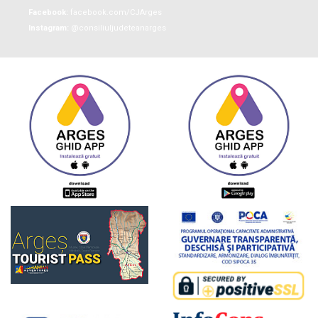
Facebook:
facebook.com/CJArges
Instagram:
@consiliuljudeteanarges