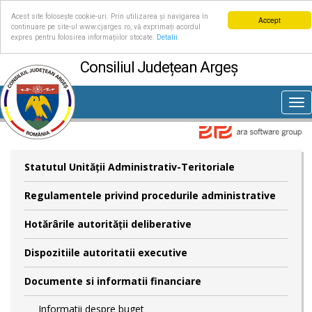
Acest site folosește cookie-uri. Prin utilizarea și navigarea în
Accept
continuare pe site-ul www.cjarges.ro, vă exprimați acordul
expres pentru folosirea informațiilor stocate.
Detalii
Consiliul Județean Argeș
Tog
nav
Statutul Unităţii Administrativ-Teritoriale
Regulamentele privind procedurile administrative
Hotărârile autorităţii deliberative
Dispozitiile autoritatii executive
Documente si informatii financiare
Informatii despre buget