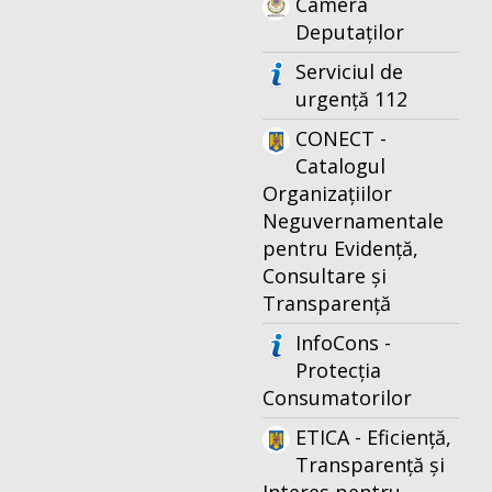
Camera
Deputaților
Serviciul de
urgență 112
CONECT -
Catalogul
Organizațiilor
Neguvernamentale
pentru Evidență,
Consultare și
Transparență
InfoCons -
Protecția
Consumatorilor
ETICA - Eficiență,
Transparență și