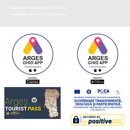
Facebook:
facebook.com/CJArges
Instagram:
@consiliuljudeteanarges