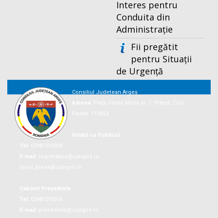
Interes pentru
Conduita din
Administrație
Fii pregătit
pentru Situații
de Urgență
Consiliul Județean Argeș
Adresa:
Piaţa Vasile Milea nr. 1, Piteşti, Cod
Postal: 110053
Relații cu Publicul
Tel:
0248/214009
E-mail:
registratura@cjarges.ro
birou_presa@cjarges.ro
Cabinet Președinte
Tel:
0248/210056
E-mail:
presedinte@cjarges.ro