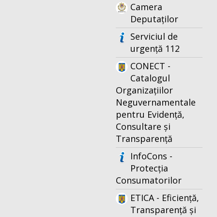
Camera
Deputaților
Serviciul de
urgență 112
CONECT -
Catalogul
Organizațiilor
Neguvernamentale
pentru Evidență,
Consultare și
Transparență
InfoCons -
Protecția
Consumatorilor
ETICA - Eficiență,
Transparență și