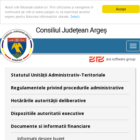
Acest site folosește cookie-uri. Prin utilizarea și navigarea în
Accept
continuare pe site-ul www.cjarges.ro, vă exprimați acordul
expres pentru folosirea informațiilor stocate.
Detalii
Consiliul Județean Argeș
Tog
nav
Statutul Unităţii Administrativ-Teritoriale
Regulamentele privind procedurile administrative
Hotărârile autorităţii deliberative
Dispozitiile autoritatii executive
Documente si informatii financiare
Informatii despre buget