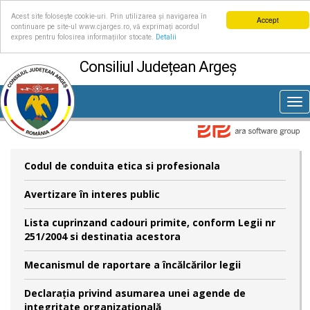
Acest site folosește cookie-uri. Prin utilizarea și navigarea în
Accept
continuare pe site-ul www.cjarges.ro, vă exprimați acordul
expres pentru folosirea informațiilor stocate.
Detalii
Consiliul Județean Argeș
Tog
nav
Codul de conduita etica si profesionala
Avertizare în interes public
Lista cuprinzand cadouri primite, conform Legii nr
251/2004 si destinatia acestora
Mecanismul de raportare a încălcărilor legii
Declaraţia privind asumarea unei agende de
integritate organizaţională