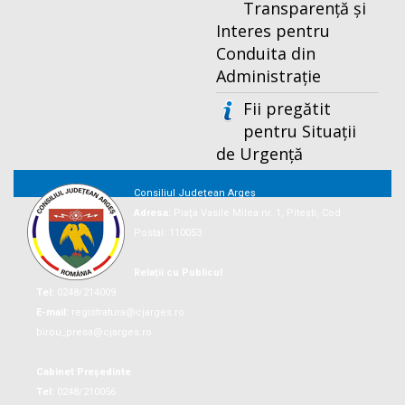
Transparență și
Interes pentru
Conduita din
Administrație
Fii pregătit
pentru Situații
de Urgență
Consiliul Județean Argeș
Adresa:
Piaţa Vasile Milea nr. 1, Piteşti, Cod
Postal: 110053
Relații cu Publicul
Tel:
0248/214009
E-mail:
registratura@cjarges.ro
birou_presa@cjarges.ro
Cabinet Președinte
Tel:
0248/210056