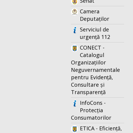
Senat
Camera
Deputaților
Serviciul de
urgență 112
CONECT -
Catalogul
Organizațiilor
Neguvernamentale
pentru Evidență,
Consultare și
Transparență
InfoCons -
Protecția
Consumatorilor
ETICA - Eficiență,