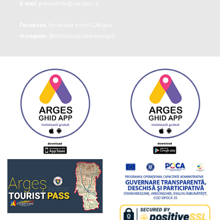
E-mail:
presedinte@cjarges.ro
Facebook:
facebook.com/CJArges
Instagram:
@consiliuljudeteanarges