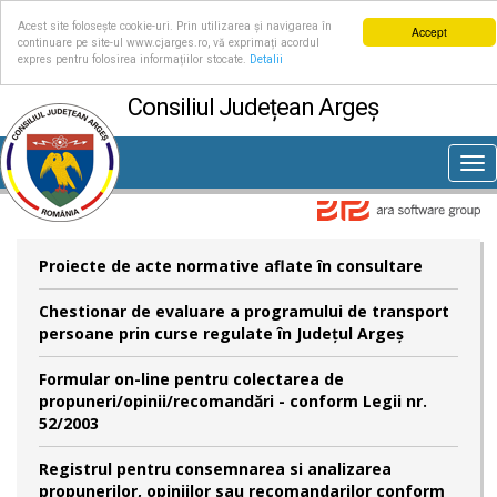
Acest site folosește cookie-uri. Prin utilizarea și navigarea în
Accept
continuare pe site-ul www.cjarges.ro, vă exprimați acordul
expres pentru folosirea informațiilor stocate.
Detalii
Consiliul Județean Argeș
Tog
nav
Proiecte de acte normative aflate în consultare
Chestionar de evaluare a programului de transport
persoane prin curse regulate în Județul Argeș
Formular on-line pentru colectarea de
propuneri/opinii/recomandări - conform Legii nr.
52/2003
Registrul pentru consemnarea si analizarea
propunerilor, opiniilor sau recomandarilor conform