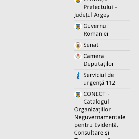
Prefectului –
Județul Argeș
Guvernul
Romaniei
Senat
Camera
Deputaților
Serviciul de
urgență 112
CONECT -
Catalogul
Organizațiilor
Neguvernamentale
pentru Evidență,
Consultare și