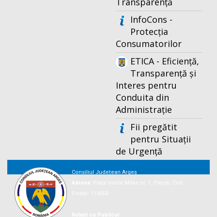
Transparență
InfoCons -
Protecția
Consumatorilor
ETICA - Eficiență,
Transparență și
Interes pentru
Conduita din
Administrație
Fii pregătit
pentru Situații
de Urgență
Consiliul Județean Argeș
Adresa:
Piaţa Vasile Milea nr. 1, Piteşti, Cod
Postal: 110053
Relații cu Publicul