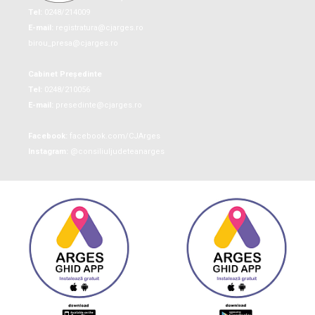
Tel:
0248/214009
E-mail:
registratura@cjarges.ro
birou_presa@cjarges.ro
Cabinet Președinte
Tel:
0248/210056
E-mail:
presedinte@cjarges.ro
Facebook:
facebook.com/CJArges
Instagram:
@consiliuljudeteanarges