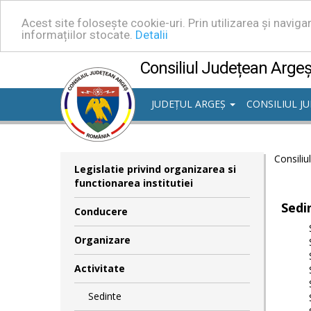
Acest site folosește cookie-uri. Prin utilizarea și navig
informațiilor stocate.
Detalii
Consiliul Județean Arge
JUDEȚUL ARGEȘ
CONSILIUL J
Consiliu
Legislatie privind organizarea si
functionarea institutiei
Sedi
Conducere
Organizare
Activitate
Sedinte