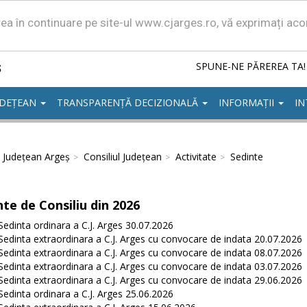
area în continuare pe site-ul www.cjarges.ro, vă exprimați ac
ș
SPUNE-NE PĂREREA TA!
UDEȚEAN
TRANSPARENȚĂ DECIZIONALĂ
INFORMAȚII
IN
l Județean Argeș
Consiliul Județean
Activitate
Sedinte
nte de Consiliu din 2026
Sedinta ordinara a C.J. Arges 30.07.2026
Sedinta extraordinara a C.J. Arges cu convocare de indata 20.07.2026
Sedinta extraordinara a C.J. Arges cu convocare de indata 08.07.2026
Sedinta extraordinara a C.J. Arges cu convocare de indata 03.07.2026
Sedinta extraordinara a C.J. Arges cu convocare de indata 29.06.2026
Sedinta ordinara a C.J. Arges 25.06.2026