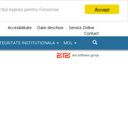
Accept
ordul expres pentru folosirea
Accesibilitate
Date deschise
Servicii Online
|
|
|
|
Contact
TEGRITATE INSTITUTIONALA
MOL