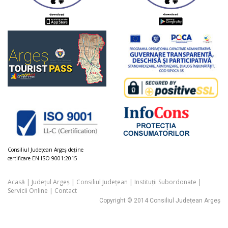
Consiliul Judeţean Argeș deţine
certificare EN ISO 9001:2015
Acasă
|
Județul Argeș
|
Consiliul Județean
|
Instituții Subordonate
|
Servicii Online
|
Contact
Copyright © 2014 Consiliul Județean Argeș