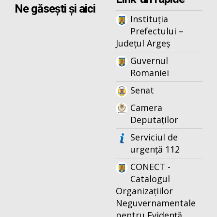
Ne găsești și aici
Instituția
Prefectului –
Județul Argeș
Guvernul
Romaniei
Senat
Camera
Deputaților
Serviciul de
urgență 112
CONECT -
Catalogul
Organizațiilor
Neguvernamentale
pentru Evidență,