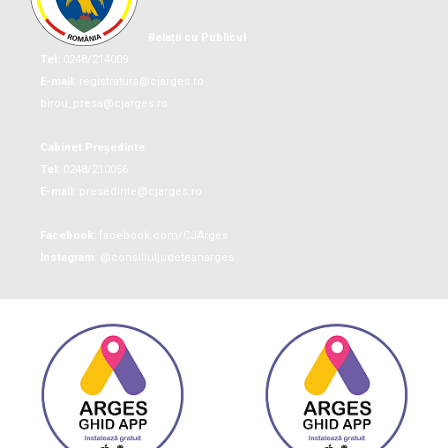
Relații cu Publicul
Tel:
0248/214009
E-mail:
registratura@cjarges.ro
birou_presa@cjarges.ro
Cabinet Președinte
Tel:
0248/210056
E-mail:
presedinte@cjarges.ro
Facebook:
facebook.com/CJArges
Instagram:
@consiliuljudeteanarges