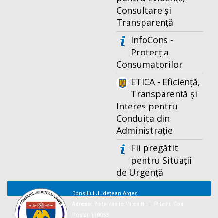
Consultare și
Transparență
InfoCons -
Protecția
Consumatorilor
ETICA - Eficiență,
Transparență și
Interes pentru
Conduita din
Administrație
Fii pregătit
pentru Situații
de Urgență
Consiliul Județean Argeș
Adresa:
Piaţa Vasile Milea nr. 1, Piteşti, Cod
Postal: 110053