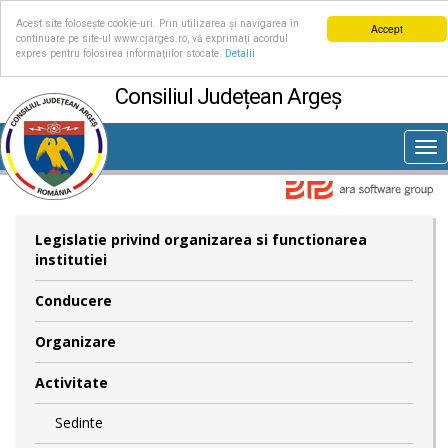
Acest site folosește cookie-uri. Prin utilizarea și navigarea în
Accept
continuare pe site-ul www.cjarges.ro, vă exprimați acordul
expres pentru folosirea informațiilor stocate.
Detalii
Consiliul Județean Argeș
Tog
nav
Legislatie privind organizarea si functionarea
institutiei
Conducere
Organizare
Activitate
Sedinte