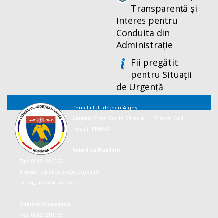
Transparență și
Interes pentru
Conduita din
Administrație
Fii pregătit
pentru Situații
de Urgență
Consiliul Județean Argeș
Adresa:
Piaţa Vasile Milea nr. 1, Piteşti, Cod
Postal: 110053
Relații cu Publicul
Tel:
0248/214009
E-mail:
registratura@cjarges.ro
birou_presa@cjarges.ro
Cabinet Președinte
Tel:
0248/210056