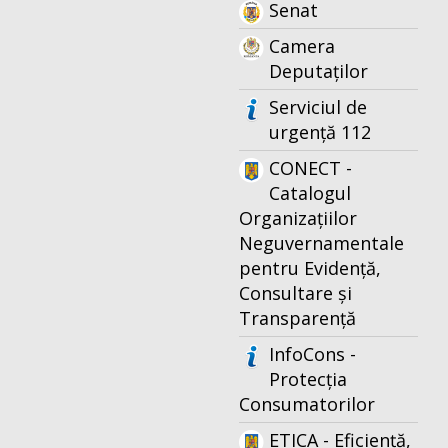
Senat
Camera
Deputaților
Serviciul de
urgență 112
CONECT -
Catalogul
Organizațiilor
Neguvernamentale
pentru Evidență,
Consultare și
Transparență
InfoCons -
Protecția
Consumatorilor
ETICA - Eficiență,