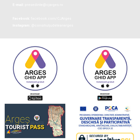
E-mail:
presedinte@cjarges.ro
Facebook:
facebook.com/CJArges
Instagram:
@consiliuljudeteanarges