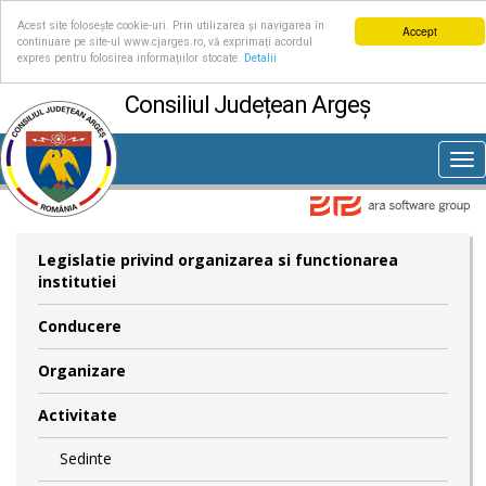
Acest site folosește cookie-uri. Prin utilizarea și navigarea în
Accept
continuare pe site-ul www.cjarges.ro, vă exprimați acordul
expres pentru folosirea informațiilor stocate.
Detalii
Consiliul Județean Argeș
Tog
nav
Legislatie privind organizarea si functionarea
institutiei
Conducere
Organizare
Activitate
Sedinte