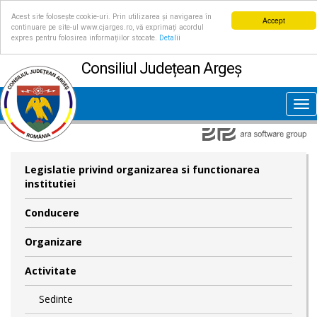
Acest site folosește cookie-uri. Prin utilizarea și navigarea în
Accept
continuare pe site-ul www.cjarges.ro, vă exprimați acordul
expres pentru folosirea informațiilor stocate.
Detalii
Consiliul Județean Argeș
Tog
nav
Legislatie privind organizarea si functionarea
institutiei
Conducere
Organizare
Activitate
Sedinte