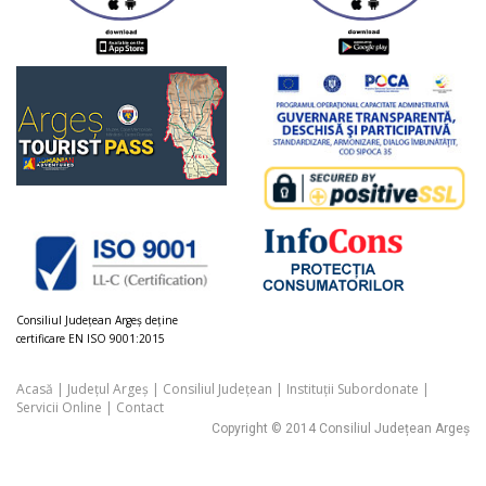
Consiliul Judeţean Argeș deţine
certificare EN ISO 9001:2015
Acasă
|
Județul Argeș
|
Consiliul Județean
|
Instituții Subordonate
|
Servicii Online
|
Contact
Copyright © 2014 Consiliul Județean Argeș