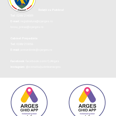
Relații cu Publicul
Tel:
0248/214009
E-mail:
registratura@cjarges.ro
birou_presa@cjarges.ro
Cabinet Președinte
Tel:
0248/210056
E-mail:
presedinte@cjarges.ro
Facebook:
facebook.com/CJArges
Instagram:
@consiliuljudeteanarges