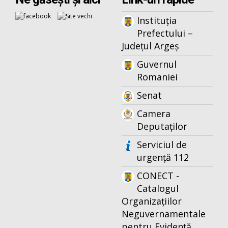
Instituția
Prefectului –
Județul Argeș
Guvernul
Romaniei
Senat
Camera
Deputaților
Serviciul de
urgență 112
CONECT -
Catalogul
Organizațiilor
Neguvernamentale
pentru Evidență,