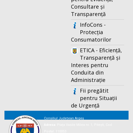
Consultare și
Transparență
InfoCons -
Protecția
Consumatorilor
ETICA - Eficiență,
Transparență și
Interes pentru
Conduita din
Administrație
Fii pregătit
pentru Situații
de Urgență
Consiliul Județean Argeș
Adresa:
Piaţa Vasile Milea nr. 1, Piteşti, Cod
Postal: 110053