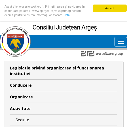
Acest site folosește cookie-uri. Prin utilizarea și navigarea în
Accept
continuare pe site-ul www.cjarges.ro, vă exprimați acordul
expres pentru folosirea informațiilor stocate.
Detalii
Consiliul Județean Argeș
Tog
nav
Legislatie privind organizarea si functionarea
institutiei
Conducere
Organizare
Activitate
Sedinte