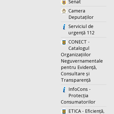
Senat
Camera
Deputaților
Serviciul de
urgență 112
CONECT -
Catalogul
Organizațiilor
Neguvernamentale
pentru Evidență,
Consultare și
Transparență
InfoCons -
Protecția
Consumatorilor
ETICA - Eficiență,