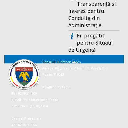
Transparență și
Interes pentru
Conduita din
Administrație
Fii pregătit
pentru Situații
de Urgență
Consiliul Județean Argeș
Adresa:
Piaţa Vasile Milea nr. 1, Piteşti, Cod
Postal: 110053
Relații cu Publicul
Tel:
0248/214009
E-mail:
registratura@cjarges.ro
birou_presa@cjarges.ro
Cabinet Președinte
Tel:
0248/210056