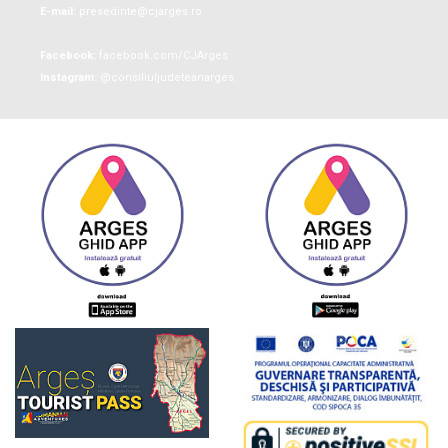
E-mail:
presedinte@cjarges.ro
Facebook:
facebook.com/CJArges
Instagram:
@consiliuljudeteanarges