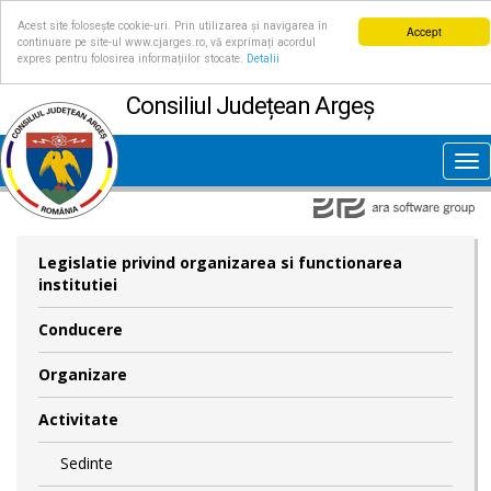
Acest site folosește cookie-uri. Prin utilizarea și navigarea în
Accept
continuare pe site-ul www.cjarges.ro, vă exprimați acordul
expres pentru folosirea informațiilor stocate.
Detalii
Consiliul Județean Argeș
Tog
nav
Legislatie privind organizarea si functionarea
institutiei
Conducere
Organizare
Activitate
Sedinte