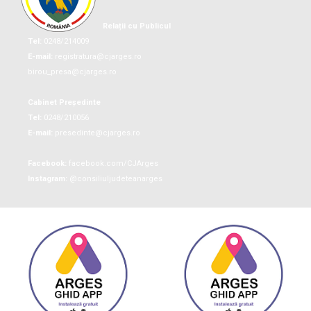
Relații cu Publicul
Tel:
0248/214009
E-mail:
registratura@cjarges.ro
birou_presa@cjarges.ro
Cabinet Președinte
Tel:
0248/210056
E-mail:
presedinte@cjarges.ro
Facebook:
facebook.com/CJArges
Instagram:
@consiliuljudeteanarges