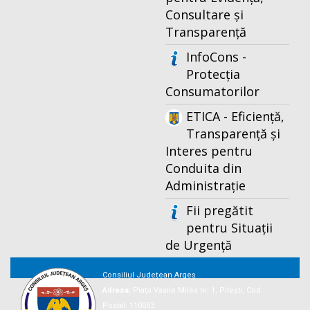
Consultare și
Transparență
InfoCons -
Protecția
Consumatorilor
ETICA - Eficiență,
Transparență și
Interes pentru
Conduita din
Administrație
Fii pregătit
pentru Situații
de Urgență
Consiliul Județean Argeș
Adresa:
Piaţa Vasile Milea nr. 1, Piteşti, Cod
Postal: 110053