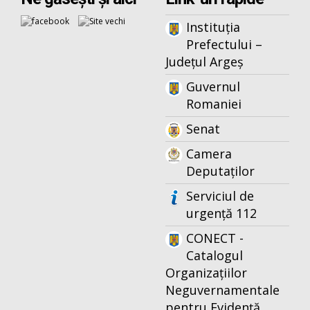
Instituția
Prefectului –
Județul Argeș
Guvernul
Romaniei
Senat
Camera
Deputaților
Serviciul de
urgență 112
CONECT -
Catalogul
Organizațiilor
Neguvernamentale
pentru Evidență,