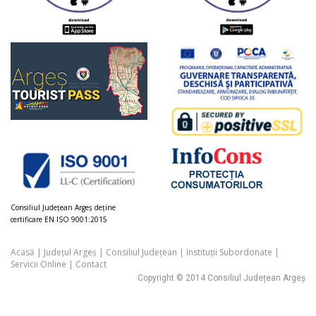
Consiliul Judeţean Argeș deţine
certificare EN ISO 9001:2015
Acasă
|
Județul Argeș
|
Consiliul Județean
|
Instituții Subordonate
|
Servicii Online
|
Contact
Copyright © 2014 Consiliul Județean Argeș