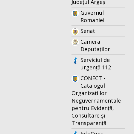
Județul Argeș
Guvernul
Romaniei
Senat
Camera
Deputaților
Serviciul de
urgență 112
CONECT -
Catalogul
Organizațiilor
Neguvernamentale
pentru Evidență,
Consultare și
Transparență
InfoCons -