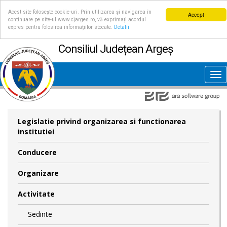
Acest site folosește cookie-uri. Prin utilizarea și navigarea în
Accept
continuare pe site-ul www.cjarges.ro, vă exprimați acordul
expres pentru folosirea informațiilor stocate.
Detalii
Consiliul Județean Argeș
Tog
nav
Legislatie privind organizarea si functionarea
institutiei
Conducere
Organizare
Activitate
Sedinte