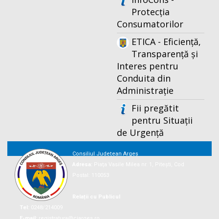
Protecția
Consumatorilor
ETICA - Eficiență,
Transparență și
Interes pentru
Conduita din
Administrație
Fii pregătit
pentru Situații
de Urgență
Consiliul Județean Argeș
Adresa:
Piaţa Vasile Milea nr. 1, Piteşti, Cod
Postal: 110053
Relații cu Publicul
Tel:
0248/214009
E-mail:
registratura@cjarges.ro