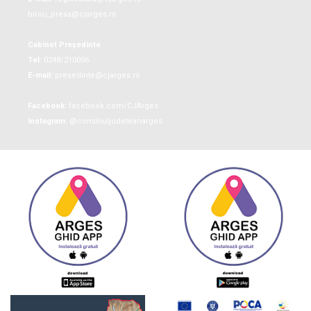
birou_presa@cjarges.ro
Cabinet Președinte
Tel:
0248/210056
E-mail:
presedinte@cjarges.ro
Facebook:
facebook.com/CJArges
Instagram:
@consiliuljudeteanarges