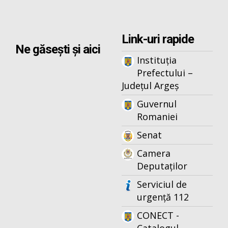
Link-uri rapide
Ne găsești și aici
Instituția
Prefectului –
Județul Argeș
Guvernul
Romaniei
Senat
Camera
Deputaților
Serviciul de
urgență 112
CONECT -