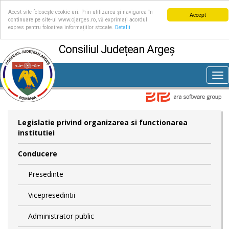
Acest site folosește cookie-uri. Prin utilizarea și navigarea în
Accept
continuare pe site-ul www.cjarges.ro, vă exprimați acordul
expres pentru folosirea informațiilor stocate.
Detalii
Consiliul Județean Argeș
Tog
nav
Legislatie privind organizarea si functionarea
institutiei
Conducere
Presedinte
Vicepresedintii
Administrator public