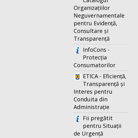
Catalogul
Organizațiilor
Neguvernamentale
pentru Evidență,
Consultare și
Transparență
InfoCons -
Protecția
Consumatorilor
ETICA - Eficiență,
Transparență și
Interes pentru
Conduita din
Administrație
Fii pregătit
pentru Situații
de Urgență