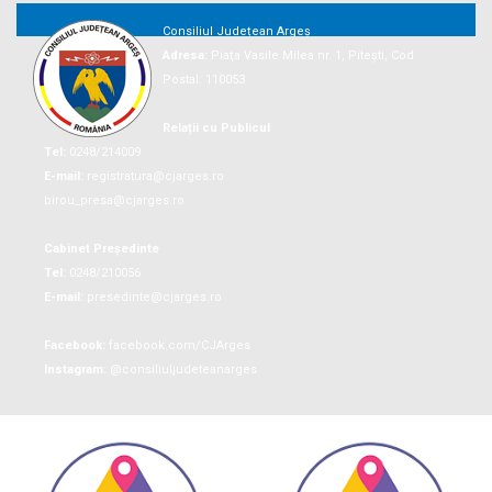
Consiliul Județean Argeș
Adresa:
Piaţa Vasile Milea nr. 1, Piteşti, Cod
Postal: 110053
Relații cu Publicul
Tel:
0248/214009
E-mail:
registratura@cjarges.ro
birou_presa@cjarges.ro
Cabinet Președinte
Tel:
0248/210056
E-mail:
presedinte@cjarges.ro
Facebook:
facebook.com/CJArges
Instagram:
@consiliuljudeteanarges