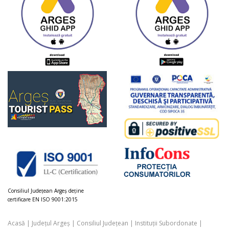
Consiliul Judeţean Argeș deţine
certificare EN ISO 9001:2015
Acasă
|
Județul Argeș
|
Consiliul Județean
|
Instituții Subordonate
|