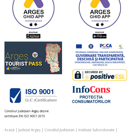
Consiliul Judeţean Argeș deţine
certificare EN ISO 9001:2015
Acasă
|
Județul Argeș
|
Consiliul Județean
|
Instituții Subordonate
|