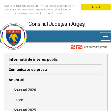
Acest site folosește cookie-uri. Prin utilizarea și navigarea în
Accept
continuare pe site-ul www.cjarges.ro, vă exprimați acordul
expres pentru folosirea informațiilor stocate.
Detalii
Consiliul Județean Argeș
Tog
nav
Informatii de interes public
Comunicate de presa
Anunturi
Anunturi 2026
Istoric
Anunturi 2025