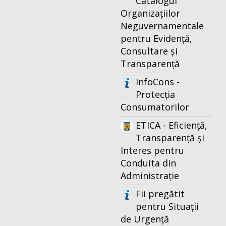
Catalogul
Organizațiilor
Neguvernamentale
pentru Evidență,
Consultare și
Transparență
InfoCons -
Protecția
Consumatorilor
ETICA - Eficiență,
Transparență și
Interes pentru
Conduita din
Administrație
Fii pregătit
pentru Situații
de Urgență