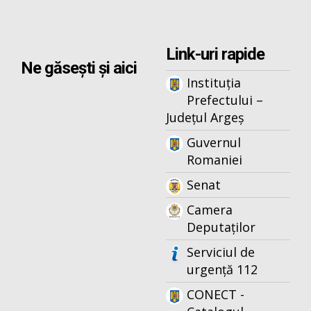
Link-uri rapide
Ne găsești și aici
Instituția
Prefectului –
Județul Argeș
Guvernul
Romaniei
Senat
Camera
Deputaților
Serviciul de
urgență 112
CONECT -