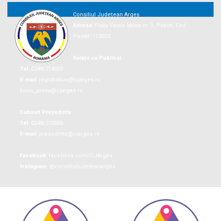
Consiliul Județean Argeș
Adresa:
Piaţa Vasile Milea nr. 1, Piteşti, Cod
Postal: 110053
Relații cu Publicul
Tel:
0248/214009
E-mail:
registratura@cjarges.ro
birou_presa@cjarges.ro
Cabinet Președinte
Tel:
0248/210056
E-mail:
presedinte@cjarges.ro
Facebook:
facebook.com/CJArges
Instagram:
@consiliuljudeteanarges