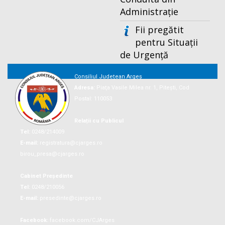
Administrație
Fii pregătit
pentru Situații
de Urgență
Consiliul Județean Argeș
Adresa:
Piaţa Vasile Milea nr. 1, Piteşti, Cod
Postal: 110053
Relații cu Publicul
Tel:
0248/214009
E-mail:
registratura@cjarges.ro
birou_presa@cjarges.ro
Cabinet Președinte
Tel:
0248/210056
E-mail:
presedinte@cjarges.ro
Facebook:
facebook.com/CJArges