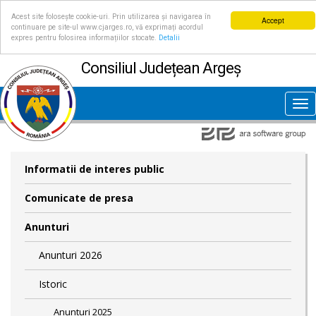
Acest site folosește cookie-uri. Prin utilizarea și navigarea în
Accept
continuare pe site-ul www.cjarges.ro, vă exprimați acordul
expres pentru folosirea informațiilor stocate.
Detalii
Consiliul Județean Argeș
Tog
nav
Informatii de interes public
Comunicate de presa
Anunturi
Anunturi 2026
Istoric
Anunturi 2025