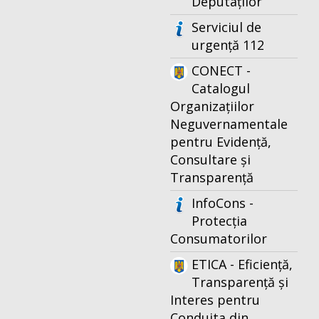
Deputaților
Serviciul de
urgență 112
CONECT -
Catalogul
Organizațiilor
Neguvernamentale
pentru Evidență,
Consultare și
Transparență
InfoCons -
Protecția
Consumatorilor
ETICA - Eficiență,
Transparență și
Interes pentru
Conduita din