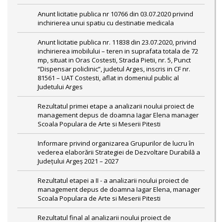
Anunt licitatie publica nr 10766 din 03.07.2020 privind
inchirierea unui spatiu cu destinatie medicala
Anunt licitatie publica nr. 11838 din 23.07.2020, privind
inchirierea imobilului – teren in suprafata totala de 72
mp, situat in Oras Costesti, Strada Pietii, nr. 5, Punct
“Dispensar policlinic”, judetul Arges, inscris in CF nr.
81561 – UAT Costesti, aflat in domeniul public al
Judetului Arges
Rezultatul primei etape a analizarii noului proiect de
management depus de doamna Iagar Elena manager
Scoala Populara de Arte si Meserii Pitesti
Informare privind organizarea Grupurilor de lucru în
vederea elaborării Strategiei de Dezvoltare Durabilă a
Județului Argeș 2021 – 2027
Rezultatul etapei a II - a analizarii noului proiect de
management depus de doamna Iagar Elena, manager
Scoala Populara de Arte si Meserii Pitesti
Rezultatul final al analizarii noului proiect de