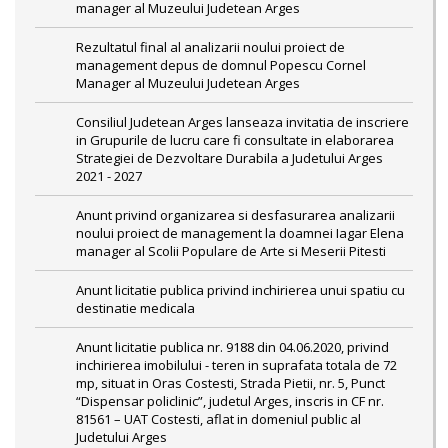
manager al Muzeului Judetean Arges
Rezultatul final al analizarii noului proiect de
management depus de domnul Popescu Cornel
Manager al Muzeului Judetean Arges
Consiliul Judetean Arges lanseaza invitatia de inscriere
in Grupurile de lucru care fi consultate in elaborarea
Strategiei de Dezvoltare Durabila a Judetului Arges
2021 - 2027
Anunt privind organizarea si desfasurarea analizarii
noului proiect de management la doamnei Iagar Elena
manager al Scolii Populare de Arte si Meserii Pitesti
Anunt licitatie publica privind inchirierea unui spatiu cu
destinatie medicala
Anunt licitatie publica nr. 9188 din 04.06.2020, privind
inchirierea imobilului - teren in suprafata totala de 72
mp, situat in Oras Costesti, Strada Pietii, nr. 5, Punct
“Dispensar policlinic”, judetul Arges, inscris in CF nr.
81561 – UAT Costesti, aflat in domeniul public al
Judetului Arges