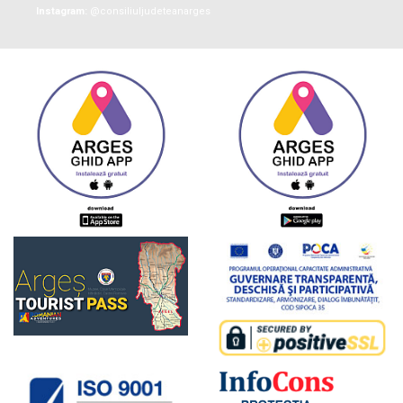
Instagram:
@consiliuljudeteanarges