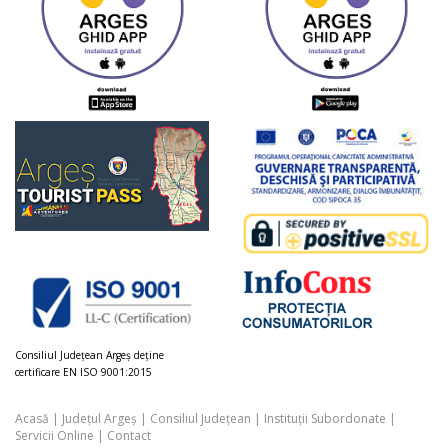
Consiliul Judeţean Argeș deţine
certificare EN ISO 9001:2015
Acasă
|
Județul Argeș
|
Consiliul Județean
|
Instituții Subordonate
|
Servicii Online
|
Contact