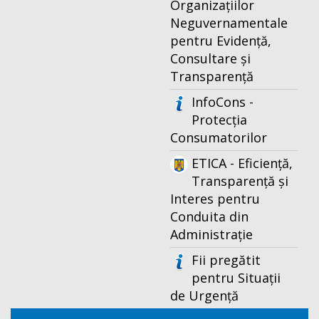
Organizațiilor
Neguvernamentale
pentru Evidență,
Consultare și
Transparență
InfoCons -
Protecția
Consumatorilor
ETICA - Eficiență,
Transparență și
Interes pentru
Conduita din
Administrație
Fii pregătit
pentru Situații
de Urgență