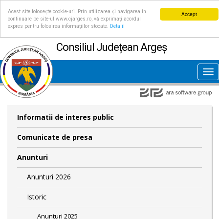
Acest site folosește cookie-uri. Prin utilizarea și navigarea în
Accept
continuare pe site-ul www.cjarges.ro, vă exprimați acordul
expres pentru folosirea informațiilor stocate.
Detalii
Consiliul Județean Argeș
Tog
nav
Informatii de interes public
Comunicate de presa
Anunturi
Anunturi 2026
Istoric
Anunturi 2025