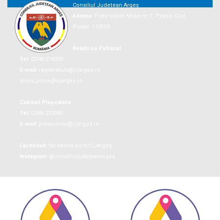
Consiliul Județean Argeș
Adresa:
Piaţa Vasile Milea nr. 1, Piteşti, Cod
Postal: 110053
Relații cu Publicul
Tel:
0248/214009
E-mail:
registratura@cjarges.ro
birou_presa@cjarges.ro
Cabinet Președinte
Tel:
0248/210056
E-mail:
presedinte@cjarges.ro
Facebook:
facebook.com/CJArges
Instagram:
@consiliuljudeteanarges