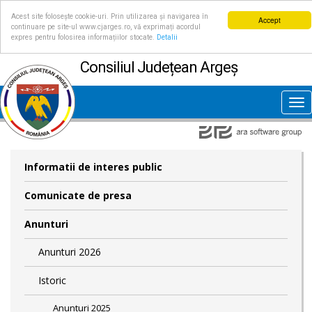
Acest site folosește cookie-uri. Prin utilizarea și navigarea în
Accept
continuare pe site-ul www.cjarges.ro, vă exprimați acordul
expres pentru folosirea informațiilor stocate.
Detalii
Consiliul Județean Argeș
Tog
nav
Informatii de interes public
Comunicate de presa
Anunturi
Anunturi 2026
Istoric
Anunturi 2025