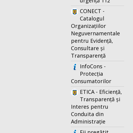
urgență 112
CONECT -
Catalogul
Organizațiilor
Neguvernamentale
pentru Evidență,
Consultare și
Transparență
InfoCons -
Protecția
Consumatorilor
ETICA - Eficiență,
Transparență și
Interes pentru
Conduita din
Administrație
Fii pregătit