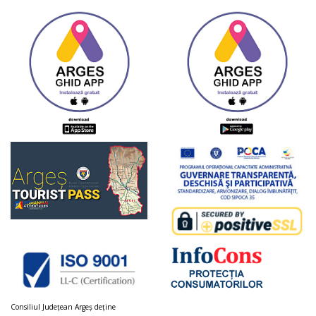
Consiliul Judeţean Argeș deţine