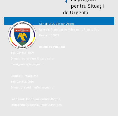
pentru Situații
de Urgență
Consiliul Județean Argeș
Adresa:
Piaţa Vasile Milea nr. 1, Piteşti, Cod
Postal: 110053
Relații cu Publicul
Tel:
0248/214009
E-mail:
registratura@cjarges.ro
birou_presa@cjarges.ro
Cabinet Președinte
Tel:
0248/210056
E-mail:
presedinte@cjarges.ro
Facebook:
facebook.com/CJArges
Instagram:
@consiliuljudeteanarges