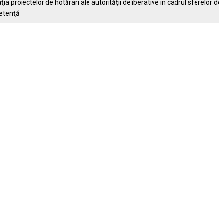
aţia proiectelor de hotărâri ale autorităţii deliberative în cadrul sferelor d
etenţă