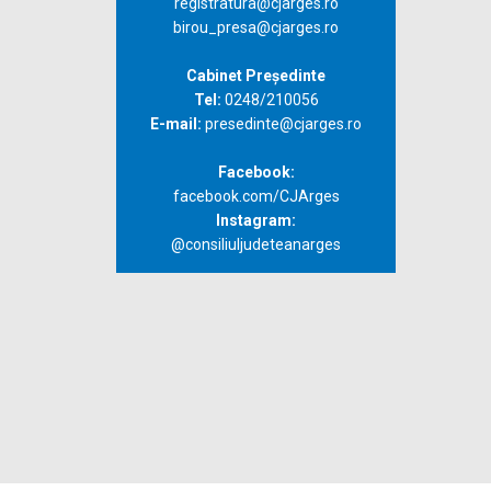
registratura@cjarges.ro
birou_presa@cjarges.ro
Cabinet Președinte
Tel:
0248/210056
E-mail:
presedinte@cjarges.ro
Facebook:
facebook.com/CJArges
Instagram:
@consiliuljudeteanarges