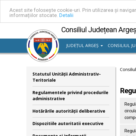
Acest site folosește cookie-uri. Prin utilizarea și navig
informațiilor stocate.
Detalii
Consiliul Județean Arge
JUDEȚUL ARGEȘ
CONSILIUL J
Consiliu
Statutul Unităţii Administrativ-
Teritoriale
Regul
Regulamentele privind procedurile
administrative
Regul
Hotărârile autorităţii deliberative
circul
comp
Dispozitiile autoritatii executive
Regul
Documente si informatii