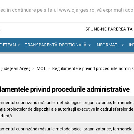
area în continuare pe site-ul www.cjarges.ro, vă exprimați ac
ș
SPUNE-NE PĂREREA TA!
UDEȚEAN
TRANSPARENȚĂ DECIZIONALĂ
INFORMAȚII
IN
l Județean Argeș
MOL
Regulamentele privind procedurile adminis
amentele privind procedurile administrative
amentul cuprinzând măsurile metodologice, organizatorice, termenele 
aţia proiectelor de dispoziţii ale autorităţii executive în cadrul sferelor de
etenţă
amentul cuprinzând măsurile metodologice, organizatorice, termenele 