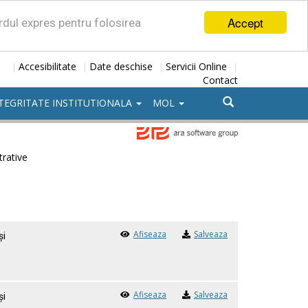
Accept
ordul expres pentru folosirea
Accesibilitate
Date deschise
Servicii Online
|
|
|
|
Contact
TEGRITATE INSTITUTIONALA
MOL
trative
Afiseaza
Salveaza
şi
Afiseaza
Salveaza
şi