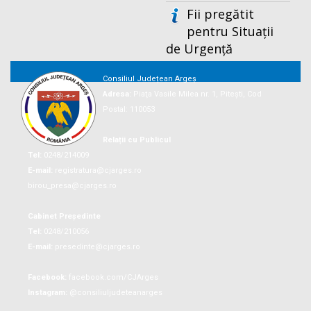
Fii pregătit
pentru Situații
de Urgență
Consiliul Județean Argeș
Adresa:
Piaţa Vasile Milea nr. 1, Piteşti, Cod
Postal: 110053
Relații cu Publicul
Tel:
0248/214009
E-mail:
registratura@cjarges.ro
birou_presa@cjarges.ro
Cabinet Președinte
Tel:
0248/210056
E-mail:
presedinte@cjarges.ro
Facebook:
facebook.com/CJArges
Instagram:
@consiliuljudeteanarges