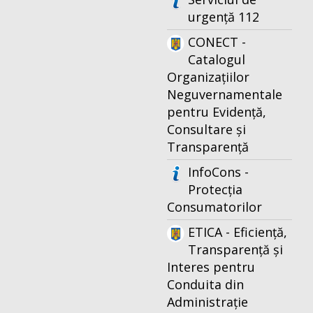
urgență 112
CONECT -
Catalogul
Organizațiilor
Neguvernamentale
pentru Evidență,
Consultare și
Transparență
InfoCons -
Protecția
Consumatorilor
ETICA - Eficiență,
Transparență și
Interes pentru
Conduita din
Administrație