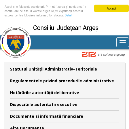
Acest site folosește cookie-uri. Prin utilizarea și navigarea în
Accept
continuare pe site-ul www.cjarges.ro, vă exprimați acordul
expres pentru folosirea informațiilor stocate.
Detalii
Consiliul Județean Argeș
Tog
nav
Statutul Unităţii Administrativ-Teritoriale
Regulamentele privind procedurile administrative
Hotărârile autorităţii deliberative
Dispozitiile autoritatii executive
Documente si informatii financiare
Alte Documente