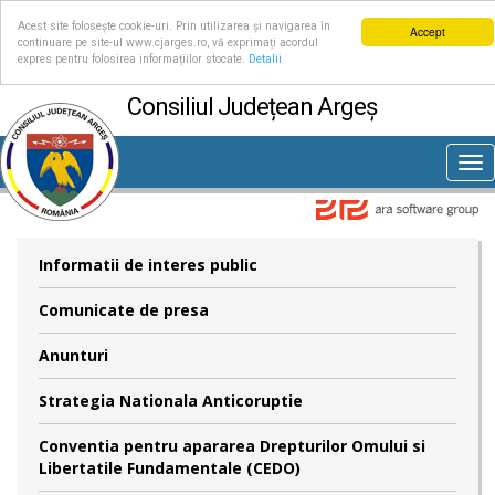
Acest site folosește cookie-uri. Prin utilizarea și navigarea în
Accept
continuare pe site-ul www.cjarges.ro, vă exprimați acordul
expres pentru folosirea informațiilor stocate.
Detalii
Consiliul Județean Argeș
Tog
nav
Informatii de interes public
Comunicate de presa
Anunturi
Strategia Nationala Anticoruptie
Conventia pentru apararea Drepturilor Omului si
Libertatile Fundamentale (CEDO)