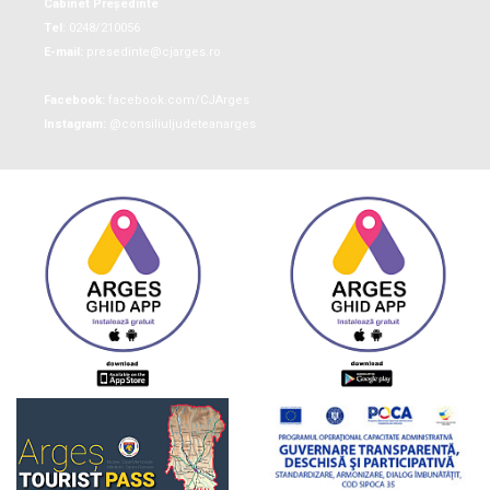
Cabinet Președinte
Tel:
0248/210056
E-mail:
presedinte@cjarges.ro
Facebook:
facebook.com/CJArges
Instagram:
@consiliuljudeteanarges