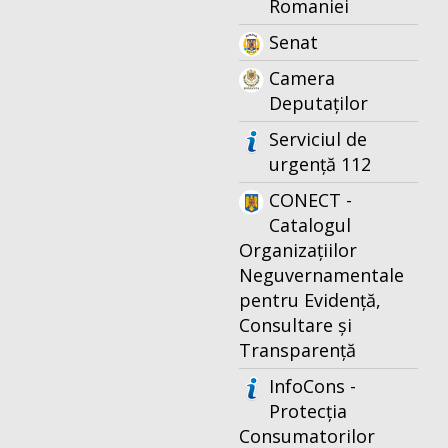
Romaniei
Senat
Camera
Deputaților
Serviciul de
urgență 112
CONECT -
Catalogul
Organizațiilor
Neguvernamentale
pentru Evidență,
Consultare și
Transparență
InfoCons -
Protecția
Consumatorilor