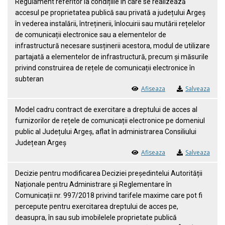
Regulament referitor la condițiile în care se realizează
accesul pe proprietatea publică sau privată a județului Argeș
în vederea instalării, întreținerii, înlocuirii sau mutării rețelelor
de comunicații electronice sau a elementelor de
infrastructură necesare susținerii acestora, modul de utilizare
partajată a elementelor de infrastructură, precum și măsurile
privind construirea de rețele de comunicații electronice în
subteran
Afiseaza
Salveaza
Model cadru contract de exercitare a dreptului de acces al
furnizorilor de rețele de comunicații electronice pe domeniul
public al Județului Argeș, aflat în administrarea Consiliului
Județean Argeș
Afiseaza
Salveaza
Decizie pentru modificarea Deciziei președintelui Autorității
Naționale pentru Administrare și Reglementare în
Comunicații nr. 997/2018 privind tarifele maxime care pot fi
percepute pentru exercitarea dreptului de acces pe,
deasupra, în sau sub imobilelele proprietate publică