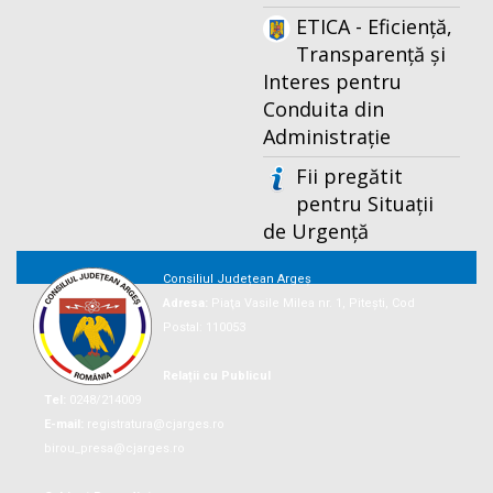
ETICA - Eficiență,
Transparență și
Interes pentru
Conduita din
Administrație
Fii pregătit
pentru Situații
de Urgență
Consiliul Județean Argeș
Adresa:
Piaţa Vasile Milea nr. 1, Piteşti, Cod
Postal: 110053
Relații cu Publicul
Tel:
0248/214009
E-mail:
registratura@cjarges.ro
birou_presa@cjarges.ro