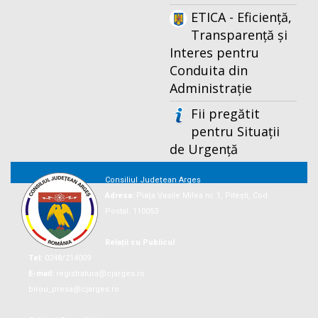
ETICA - Eficiență,
Transparență și
Interes pentru
Conduita din
Administrație
Fii pregătit
pentru Situații
de Urgență
Consiliul Județean Argeș
Adresa:
Piaţa Vasile Milea nr. 1, Piteşti, Cod
Postal: 110053
Relații cu Publicul
Tel:
0248/214009
E-mail:
registratura@cjarges.ro
birou_presa@cjarges.ro