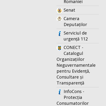
Romaniei
Senat
Camera
Deputaților
Serviciul de
urgență 112
CONECT -
Catalogul
Organizațiilor
Neguvernamentale
pentru Evidență,
Consultare și
Transparență
InfoCons -
Protecția
Consumatorilor