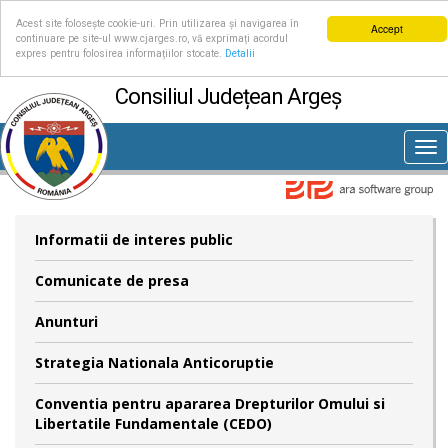
Acest site folosește cookie-uri. Prin utilizarea și navigarea în
Accept
continuare pe site-ul www.cjarges.ro, vă exprimați acordul
expres pentru folosirea informațiilor stocate.
Detalii
Consiliul Județean Argeș
Tog
nav
Informatii de interes public
Comunicate de presa
Anunturi
Strategia Nationala Anticoruptie
Conventia pentru apararea Drepturilor Omului si
Libertatile Fundamentale (CEDO)