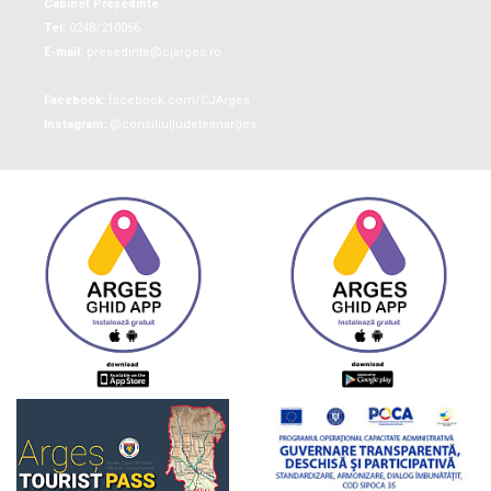
Cabinet Președinte
Tel:
0248/210056
E-mail:
presedinte@cjarges.ro
Facebook:
facebook.com/CJArges
Instagram:
@consiliuljudeteanarges