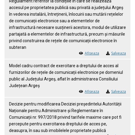
Regulament referitor la condițiile în care se realizează
accesul pe proprietatea publică sau privată a județului Argeș
în vederea instalării, întreținerii, înlocuirii sau mutării rețelelor
de comunicații electronice sau a elementelor de
infrastructură necesare susținerii acestora, modul de utilizare
partajată a elementelor de infrastructură, precum și măsurile
privind construirea de rețele de comunicații electronice în
subteran
Afiseaza
Salveaza
Model cadru contract de exercitare a dreptului de acces al
furnizorilor de rețele de comunicații electronice pe domeniul
public al Județului Argeș, aflat în administrarea Consiliului
Județean Argeș
Afiseaza
Salveaza
Decizie pentru modificarea Deciziei președintelui Autorității
Naționale pentru Administrare și Reglementare în
Comunicații nr. 997/2018 privind tarifele maxime care pot fi
percepute pentru exercitarea dreptului de acces pe,
deasupra, în sau sub imobilelele proprietate publică