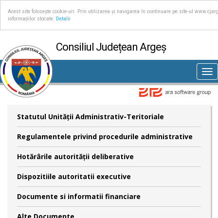
Acest site folosește cookie-uri. Prin utilizarea și navigarea în continuare pe site-ul www.cjar
informațiilor stocate.
Detalii
Consiliul Județean Argeș
Tog
nav
Statutul Unităţii Administrativ-Teritoriale
Regulamentele privind procedurile administrative
Hotărârile autorităţii deliberative
Dispozitiile autoritatii executive
Documente si informatii financiare
Alte Documente