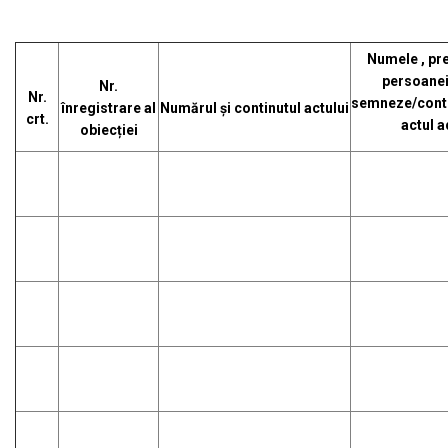
Numele , pre
persoanei
Nr.
Nr.
semneze/cont
înregistrare al
Numărul și continutul actului
crt.
actul a
obiecției