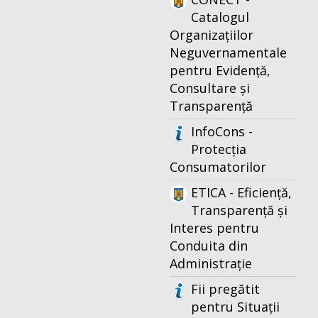
Catalogul
Organizațiilor
Neguvernamentale
pentru Evidență,
Consultare și
Transparență
InfoCons -
Protecția
Consumatorilor
ETICA - Eficiență,
Transparență și
Interes pentru
Conduita din
Administrație
Fii pregătit
pentru Situații