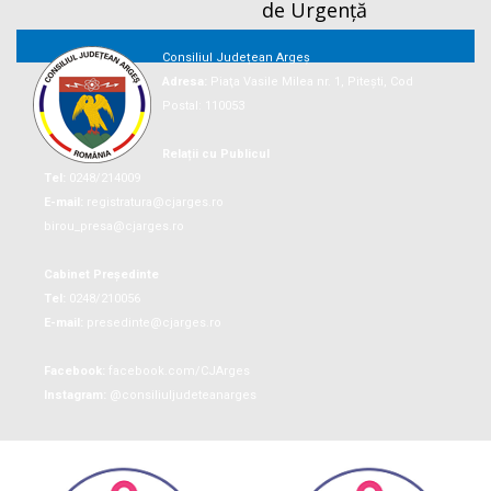
de Urgență
Consiliul Județean Argeș
Adresa:
Piaţa Vasile Milea nr. 1, Piteşti, Cod
Postal: 110053
Relații cu Publicul
Tel:
0248/214009
E-mail:
registratura@cjarges.ro
birou_presa@cjarges.ro
Cabinet Președinte
Tel:
0248/210056
E-mail:
presedinte@cjarges.ro
Facebook:
facebook.com/CJArges
Instagram:
@consiliuljudeteanarges