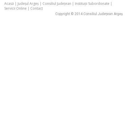
Acasă
|
Județul Argeș
|
Consiliul Județean
|
Instituții Subordonate
|
Servicii Online
|
Contact
Copyright © 2014 Consiliul Județean Argeș