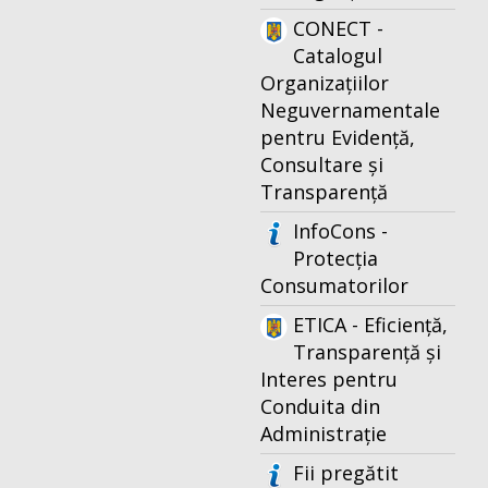
CONECT -
Catalogul
Organizațiilor
Neguvernamentale
pentru Evidență,
Consultare și
Transparență
InfoCons -
Protecția
Consumatorilor
ETICA - Eficiență,
Transparență și
Interes pentru
Conduita din
Administrație
Fii pregătit