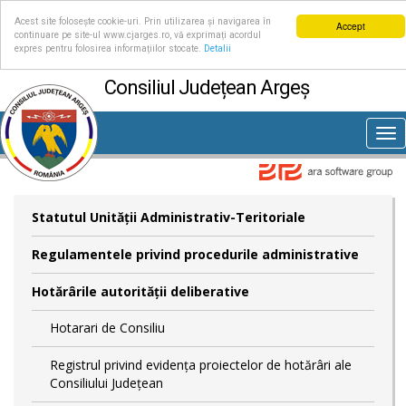
Acest site folosește cookie-uri. Prin utilizarea și navigarea în
Accept
continuare pe site-ul www.cjarges.ro, vă exprimați acordul
expres pentru folosirea informațiilor stocate.
Detalii
Consiliul Județean Argeș
Tog
nav
Statutul Unităţii Administrativ-Teritoriale
Regulamentele privind procedurile administrative
Hotărârile autorităţii deliberative
Hotarari de Consiliu
Registrul privind evidența proiectelor de hotărâri ale
Consiliului Județean