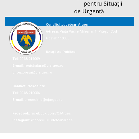
pentru Situații
de Urgență
Consiliul Județean Argeș
Adresa:
Piaţa Vasile Milea nr. 1, Piteşti, Cod
Postal: 110053
Relații cu Publicul
Tel:
0248/214009
E-mail:
registratura@cjarges.ro
birou_presa@cjarges.ro
Cabinet Președinte
Tel:
0248/210056
E-mail:
presedinte@cjarges.ro
Facebook:
facebook.com/CJArges
Instagram:
@consiliuljudeteanarges