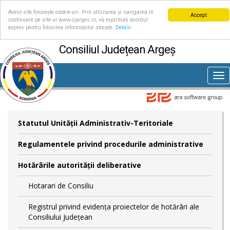
Acest site folosește cookie-uri. Prin utilizarea și navigarea în
Accept
continuare pe site-ul www.cjarges.ro, vă exprimați acordul
expres pentru folosirea informațiilor stocate.
Detalii
Consiliul Județean Argeș
Tog
nav
Statutul Unităţii Administrativ-Teritoriale
Regulamentele privind procedurile administrative
Hotărârile autorităţii deliberative
Hotarari de Consiliu
Registrul privind evidența proiectelor de hotărâri ale
Consiliului Județean