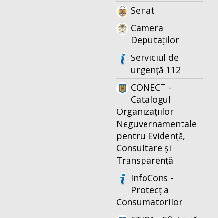
Senat
Camera
Deputaților
Serviciul de
urgență 112
CONECT -
Catalogul
Organizațiilor
Neguvernamentale
pentru Evidență,
Consultare și
Transparență
InfoCons -
Protecția
Consumatorilor