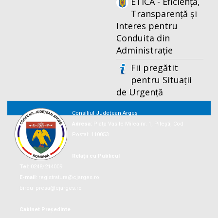
ETICA - Eficiență,
Transparență și
Interes pentru
Conduita din
Administrație
Fii pregătit
pentru Situații
de Urgență
Consiliul Județean Argeș
Adresa:
Piaţa Vasile Milea nr. 1, Piteşti, Cod
Postal: 110053
Relații cu Publicul
Tel:
0248/214009
E-mail:
registratura@cjarges.ro
birou_presa@cjarges.ro
Cabinet Președinte