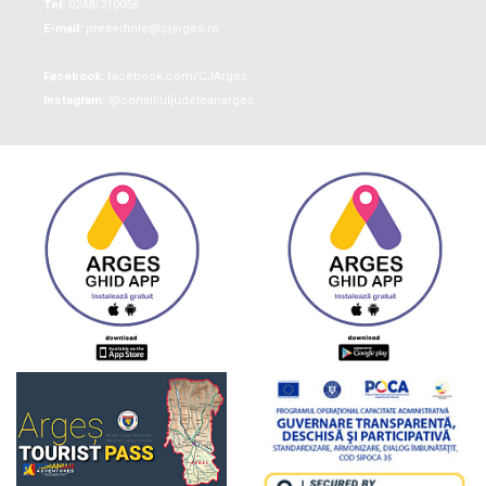
Tel:
0248/210056
E-mail:
presedinte@cjarges.ro
Facebook:
facebook.com/CJArges
Instagram:
@consiliuljudeteanarges