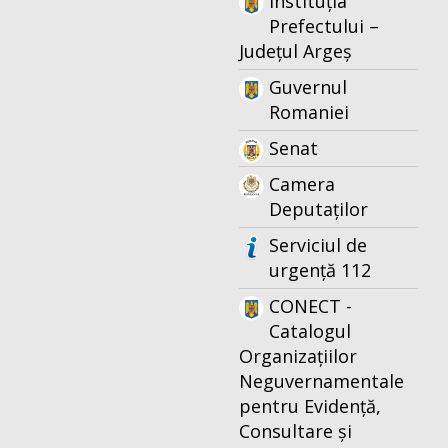
Instituția
Prefectului –
Județul Argeș
Guvernul
Romaniei
Senat
Camera
Deputaților
Serviciul de
urgență 112
CONECT -
Catalogul
Organizațiilor
Neguvernamentale
pentru Evidență,
Consultare și