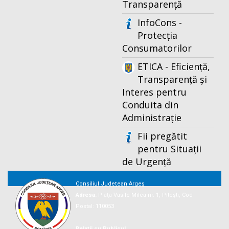
Transparență
InfoCons -
Protecția
Consumatorilor
ETICA - Eficiență,
Transparență și
Interes pentru
Conduita din
Administrație
Fii pregătit
pentru Situații
de Urgență
Consiliul Județean Argeș
Adresa:
Piaţa Vasile Milea nr. 1, Piteşti, Cod
Postal: 110053
Relații cu Publicul