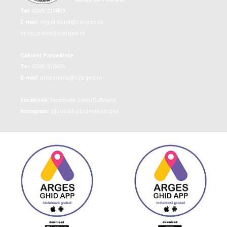
Tel:
0248/214009
E-mail:
registratura@cjarges.ro
birou_presa@cjarges.ro
Cabinet Președinte
Tel:
0248/210056
E-mail:
presedinte@cjarges.ro
Facebook:
facebook.com/CJArges
Instagram:
@consiliuljudeteanarges