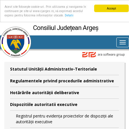
Acest site folosește cookie-uri. Prin utilizarea și navigarea în
Accept
continuare pe site-ul www.cjarges.ro, vă exprimați acordul
expres pentru folosirea informațiilor stocate.
Detalii
Consiliul Județean Argeș
Tog
nav
Statutul Unităţii Administrativ-Teritoriale
Regulamentele privind procedurile administrative
Hotărârile autorităţii deliberative
Dispozitiile autoritatii executive
Registrul pentru evidența proiectelor de dispoziții ale
autorității executive