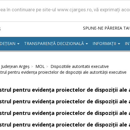
area în continuare pe site-ul www.cjarges.ro, vă exprimați ac
ș
SPUNE-NE PĂREREA TA!
UDEȚEAN
TRANSPARENȚĂ DECIZIONALĂ
INFORMAȚII
IN
l Județean Argeș
MOL
Dispozitiile autoritatii executive
trul pentru evidența proiectelor de dispoziții ale autorității executive
trul pentru evidența proiectelor de dispoziții ale 
trul pentru evidența proiectelor de dispoziții ale 
trul pentru evidența proiectelor de dispoziții ale 
trul pentru evidența proiectelor de dispoziții ale 