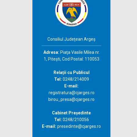
Consiliul Județean Argeș
Adresa:
Piaţa Vasile Milea nr.
1, Piteşti, Cod Postal: 110053
Relații cu Publicul
Tel:
0248/214009
E-mail:
registratura@cjarges.ro
birou_presa@cjarges.ro
Cabinet Președinte
Tel:
0248/210056
E-mail:
presedinte@cjarges.ro