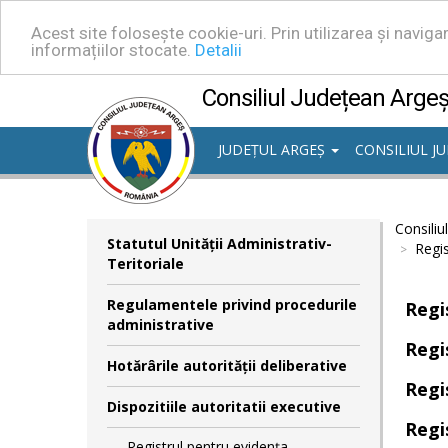
Acest site folosește cookie-uri. Prin utilizarea și navig
informațiilor stocate.
Detalii
Consiliul Județean Arge
JUDEȚUL ARGEȘ
CONSILIUL J
Consiliu
Statutul Unităţii Administrativ-
Regis
Teritoriale
Regulamentele privind procedurile
Regis
administrative
Regis
Hotărârile autorităţii deliberative
Regis
Dispozitiile autoritatii executive
Regis
Registrul pentru evidența