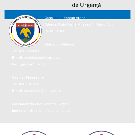
de Urgență
Consiliul Județean Argeș
Adresa:
Piaţa Vasile Milea nr. 1, Piteşti, Cod
Postal: 110053
Relații cu Publicul
Tel:
0248/214009
E-mail:
registratura@cjarges.ro
birou_presa@cjarges.ro
Cabinet Președinte
Tel:
0248/210056
E-mail:
presedinte@cjarges.ro
Facebook:
facebook.com/CJArges
Instagram:
@consiliuljudeteanarges