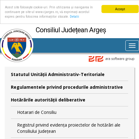
Acest site folosește cookie-uri. Prin utilizarea și navigarea în
Accept
continuare pe site-ul www.cjarges.ro, vă exprimați acordul
expres pentru folosirea informațiilor stocate.
Detalii
Consiliul Județean Argeș
Tog
nav
Statutul Unităţii Administrativ-Teritoriale
Regulamentele privind procedurile administrative
Hotărârile autorităţii deliberative
Hotarari de Consiliu
Registrul privind evidența proiectelor de hotărâri ale
Consiliului Județean