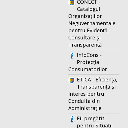
CONECT -
Catalogul
Organizațiilor
Neguvernamentale
pentru Evidență,
Consultare și
Transparență
InfoCons -
Protecția
Consumatorilor
ETICA - Eficiență,
Transparență și
Interes pentru
Conduita din
Administrație
Fii pregătit
pentru Situații