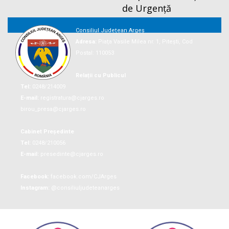
de Urgență
Consiliul Județean Argeș
Adresa:
Piaţa Vasile Milea nr. 1, Piteşti, Cod
Postal: 110053
Relații cu Publicul
Tel:
0248/214009
E-mail:
registratura@cjarges.ro
birou_presa@cjarges.ro
Cabinet Președinte
Tel:
0248/210056
E-mail:
presedinte@cjarges.ro
Facebook:
facebook.com/CJArges
Instagram:
@consiliuljudeteanarges