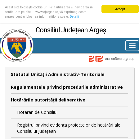
Acest site folosește cookie-uri. Prin utilizarea și navigarea în
Accept
continuare pe site-ul www.cjarges.ro, vă exprimați acordul
expres pentru folosirea informațiilor stocate.
Detalii
Consiliul Județean Argeș
Tog
nav
Statutul Unităţii Administrativ-Teritoriale
Regulamentele privind procedurile administrative
Hotărârile autorităţii deliberative
Hotarari de Consiliu
Registrul privind evidența proiectelor de hotărâri ale
Consiliului Județean