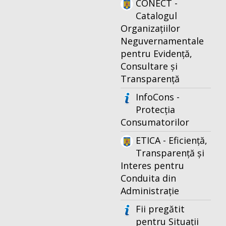
CONECT -
Catalogul
Organizațiilor
Neguvernamentale
pentru Evidență,
Consultare și
Transparență
InfoCons -
Protecția
Consumatorilor
ETICA - Eficiență,
Transparență și
Interes pentru
Conduita din
Administrație
Fii pregătit
pentru Situații