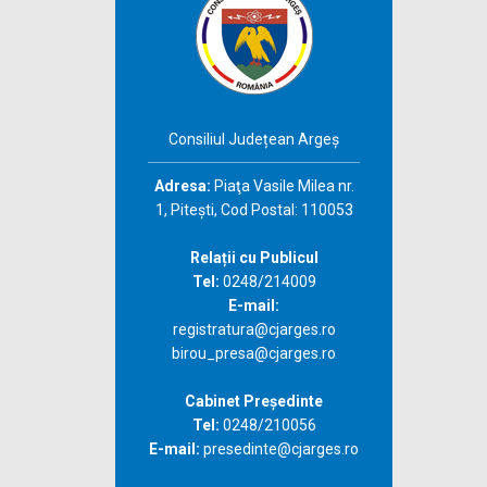
Consiliul Județean Argeș
Adresa:
Piaţa Vasile Milea nr.
1, Piteşti, Cod Postal: 110053
Relații cu Publicul
Tel:
0248/214009
E-mail:
registratura@cjarges.ro
birou_presa@cjarges.ro
Cabinet Președinte
Tel:
0248/210056
E-mail:
presedinte@cjarges.ro