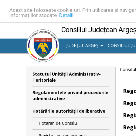
Acest site folosește cookie-uri. Prin utilizarea și navig
informațiilor stocate.
Detalii
Consiliul Județean Arge
JUDEȚUL ARGEȘ
CONSILIUL J
Consiliu
Statutul Unităţii Administrativ-
Teritoriale
Regi
Regulamentele privind procedurile
administrative
Regi
Hotărârile autorităţii deliberative
Regi
Hotarari de Consiliu
Regi
Registrul privind evidența