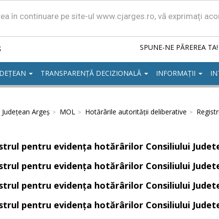
area în continuare pe site-ul www.cjarges.ro, vă exprimați ac
ș
SPUNE-NE PĂREREA TA!
UDEȚEAN
TRANSPARENȚĂ DECIZIONALĂ
INFORMAȚII
IN
l Județean Argeș
MOL
Hotărârile autorităţii deliberative
Registr
strul pentru evidența hotărârilor Consiliului Judet
strul pentru evidența hotărârilor Consiliului Judet
strul pentru evidența hotărârilor Consiliului Judet
strul pentru evidența hotărârilor Consiliului Judet