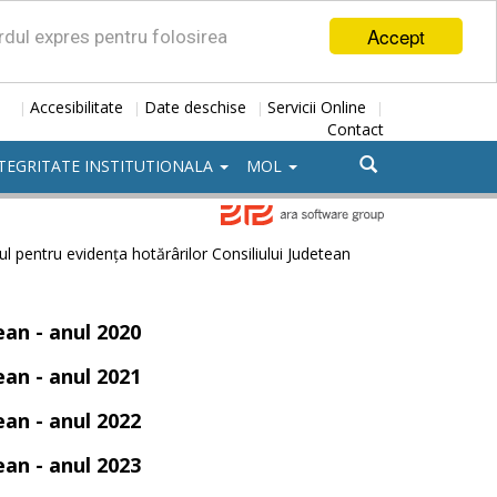
Accept
ordul expres pentru folosirea
Accesibilitate
Date deschise
Servicii Online
|
|
|
|
Contact
TEGRITATE INSTITUTIONALA
MOL
ul pentru evidența hotărârilor Consiliului Judetean
ean - anul 2020
ean - anul 2021
ean - anul 2022
ean - anul 2023