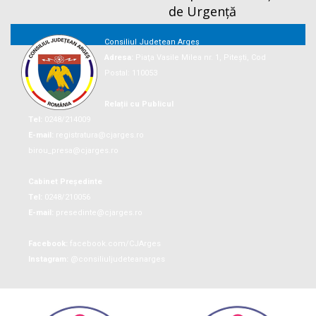
de Urgență
Consiliul Județean Argeș
Adresa:
Piaţa Vasile Milea nr. 1, Piteşti, Cod
Postal: 110053
Relații cu Publicul
Tel:
0248/214009
E-mail:
registratura@cjarges.ro
birou_presa@cjarges.ro
Cabinet Președinte
Tel:
0248/210056
E-mail:
presedinte@cjarges.ro
Facebook:
facebook.com/CJArges
Instagram:
@consiliuljudeteanarges