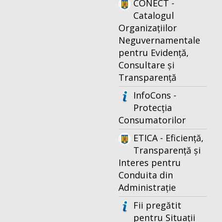
CONECT -
Catalogul
Organizațiilor
Neguvernamentale
pentru Evidență,
Consultare și
Transparență
InfoCons -
Protecția
Consumatorilor
ETICA - Eficiență,
Transparență și
Interes pentru
Conduita din
Administrație
Fii pregătit
pentru Situații