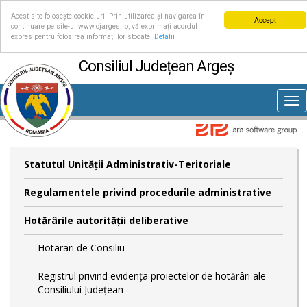
Acest site folosește cookie-uri. Prin utilizarea și navigarea în
Accept
continuare pe site-ul www.cjarges.ro, vă exprimați acordul
expres pentru folosirea informațiilor stocate.
Detalii
Consiliul Județean Argeș
Tog
nav
Statutul Unităţii Administrativ-Teritoriale
Regulamentele privind procedurile administrative
Hotărârile autorităţii deliberative
Hotarari de Consiliu
Registrul privind evidența proiectelor de hotărâri ale
Consiliului Județean