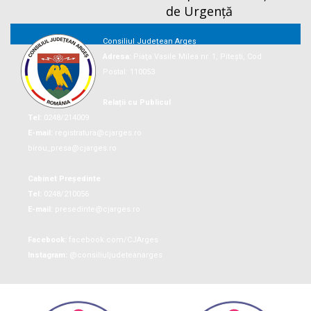
de Urgență
Consiliul Județean Argeș
Adresa:
Piaţa Vasile Milea nr. 1, Piteşti, Cod
Postal: 110053
Relații cu Publicul
Tel:
0248/214009
E-mail:
registratura@cjarges.ro
birou_presa@cjarges.ro
Cabinet Președinte
Tel:
0248/210056
E-mail:
presedinte@cjarges.ro
Facebook:
facebook.com/CJArges
Instagram:
@consiliuljudeteanarges