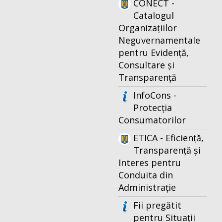
CONECT -
Catalogul
Organizațiilor
Neguvernamentale
pentru Evidență,
Consultare și
Transparență
InfoCons -
Protecția
Consumatorilor
ETICA - Eficiență,
Transparență și
Interes pentru
Conduita din
Administrație
Fii pregătit
pentru Situații