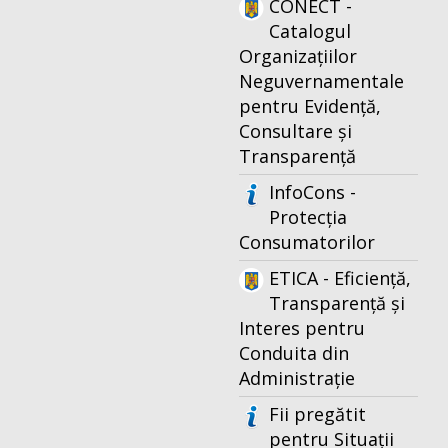
CONECT -
Catalogul
Organizațiilor
Neguvernamentale
pentru Evidență,
Consultare și
Transparență
InfoCons -
Protecția
Consumatorilor
ETICA - Eficiență,
Transparență și
Interes pentru
Conduita din
Administrație
Fii pregătit
pentru Situații