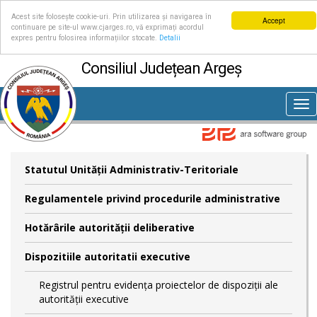
Acest site folosește cookie-uri. Prin utilizarea și navigarea în
Accept
continuare pe site-ul www.cjarges.ro, vă exprimați acordul
expres pentru folosirea informațiilor stocate.
Detalii
Consiliul Județean Argeș
Tog
nav
Statutul Unităţii Administrativ-Teritoriale
Regulamentele privind procedurile administrative
Hotărârile autorităţii deliberative
Dispozitiile autoritatii executive
Registrul pentru evidența proiectelor de dispoziții ale
autorității executive