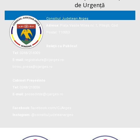
de Urgență
Consiliul Județean Argeș
Adresa:
Piaţa Vasile Milea nr. 1, Piteşti, Cod
Postal: 110053
Relații cu Publicul
Tel:
0248/214009
E-mail:
registratura@cjarges.ro
birou_presa@cjarges.ro
Cabinet Președinte
Tel:
0248/210056
E-mail:
presedinte@cjarges.ro
Facebook:
facebook.com/CJArges
Instagram:
@consiliuljudeteanarges