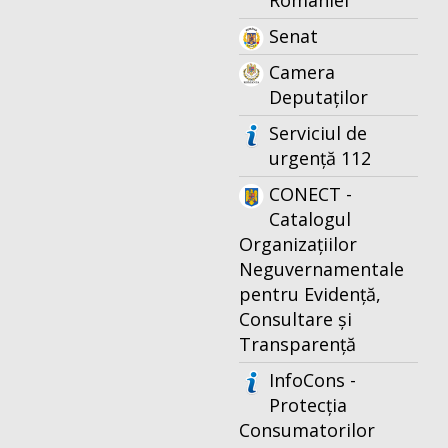
Romaniei
Senat
Camera
Deputaților
Serviciul de
urgență 112
CONECT -
Catalogul
Organizațiilor
Neguvernamentale
pentru Evidență,
Consultare și
Transparență
InfoCons -
Protecția
Consumatorilor