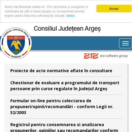
Acest site folosește cookie-uri. Prin utilizarea și navigarea în
Accept
continuare pe site-ul www.cjarges.ro, vă exprimați acordul
expres pentru folosirea informațiilor stocate.
Detalii
Consiliul Județean Argeș
Tog
nav
Proiecte de acte normative aflate în consultare
Chestionar de evaluare a programului de transport
persoane prin curse regulate în Județul Argeș
Formular on-line pentru colectarea de
propuneri/opinii/recomandări - conform Legii nr.
52/2003
Registrul pentru consemnarea si analizarea
propunerilor, opiniilor sau recomandarilor conform