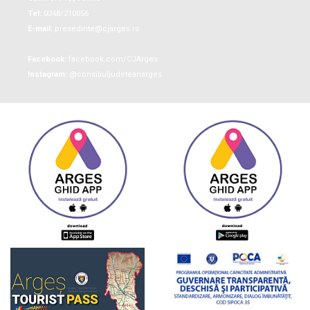
Tel:
0248/210056
E-mail:
presedinte@cjarges.ro
Facebook:
facebook.com/CJArges
Instagram:
@consiliuljudeteanarges