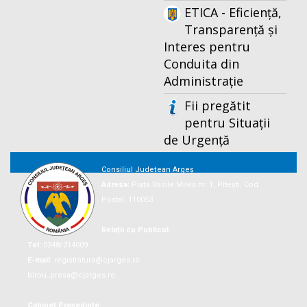
ETICA - Eficiență,
Transparență și
Interes pentru
Conduita din
Administrație
Fii pregătit
pentru Situații
de Urgență
Consiliul Județean Argeș
Adresa:
Piaţa Vasile Milea nr. 1, Piteşti, Cod
Postal: 110053
Relații cu Publicul
Tel:
0248/214009
E-mail:
registratura@cjarges.ro
birou_presa@cjarges.ro
Cabinet Președinte