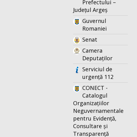
Prefectului –
Județul Argeș
Guvernul
Romaniei
Senat
Camera
Deputaților
Serviciul de
urgență 112
CONECT -
Catalogul
Organizațiilor
Neguvernamentale
pentru Evidență,
Consultare și
Transparență