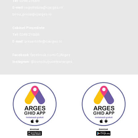
Tel:
0248/214009
E-mail:
registratura@cjarges.ro
birou_presa@cjarges.ro
Cabinet Președinte
Tel:
0248/210056
E-mail:
presedinte@cjarges.ro
Facebook:
facebook.com/CJArges
Instagram:
@consiliuljudeteanarges