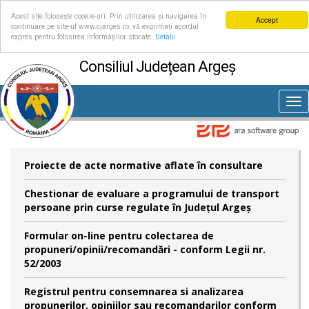
Acest site folosește cookie-uri. Prin utilizarea și navigarea în
Accept
continuare pe site-ul www.cjarges.ro, vă exprimați acordul
expres pentru folosirea informațiilor stocate.
Detalii
Consiliul Județean Argeș
Tog
nav
Proiecte de acte normative aflate în consultare
Chestionar de evaluare a programului de transport
persoane prin curse regulate în Județul Argeș
Formular on-line pentru colectarea de
propuneri/opinii/recomandări - conform Legii nr.
52/2003
Registrul pentru consemnarea si analizarea
propunerilor, opiniilor sau recomandarilor conform