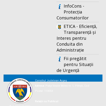
InfoCons -
Protecția
Consumatorilor
ETICA - Eficiență,
Transparență și
Interes pentru
Conduita din
Administrație
Fii pregătit
pentru Situații
de Urgență
Consiliul Județean Argeș
Adresa:
Piaţa Vasile Milea nr. 1, Piteşti, Cod
Postal: 110053
Relații cu Publicul