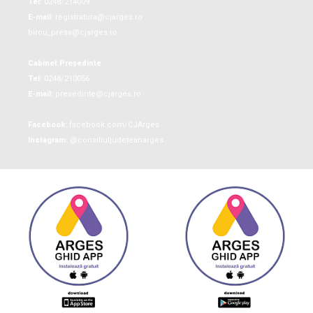
Tel:
0248/214009
E-mail:
registratura@cjarges.ro
birou_presa@cjarges.ro
Cabinet Președinte
Tel:
0248/210056
E-mail:
presedinte@cjarges.ro
Facebook:
facebook.com/CJArges
Instagram:
@consiliuljudeteanarges