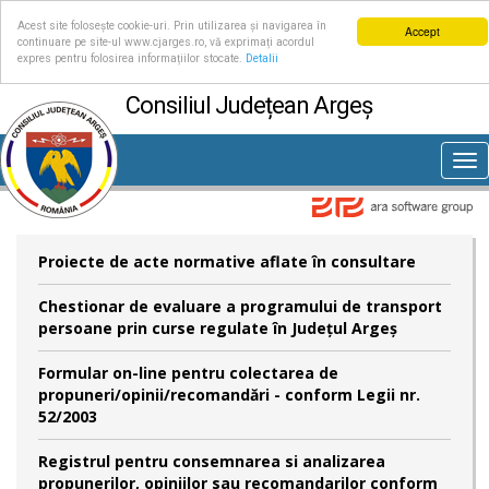
Acest site folosește cookie-uri. Prin utilizarea și navigarea în
Accept
continuare pe site-ul www.cjarges.ro, vă exprimați acordul
expres pentru folosirea informațiilor stocate.
Detalii
Consiliul Județean Argeș
Tog
nav
Proiecte de acte normative aflate în consultare
Chestionar de evaluare a programului de transport
persoane prin curse regulate în Județul Argeș
Formular on-line pentru colectarea de
propuneri/opinii/recomandări - conform Legii nr.
52/2003
Registrul pentru consemnarea si analizarea
propunerilor, opiniilor sau recomandarilor conform