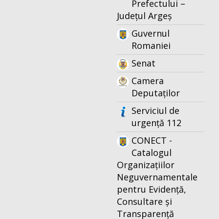
Prefectului –
Județul Argeș
Guvernul
Romaniei
Senat
Camera
Deputaților
Serviciul de
urgență 112
CONECT -
Catalogul
Organizațiilor
Neguvernamentale
pentru Evidență,
Consultare și
Transparență