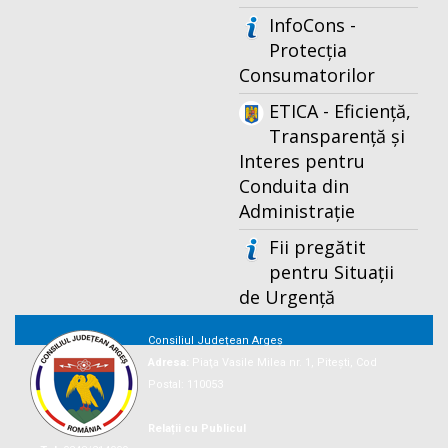
InfoCons -
Protecția
Consumatorilor
ETICA - Eficiență,
Transparență și
Interes pentru
Conduita din
Administrație
Fii pregătit
pentru Situații
de Urgență
Consiliul Județean Argeș
Adresa:
Piaţa Vasile Milea nr. 1, Piteşti, Cod
Postal: 110053
Relații cu Publicul