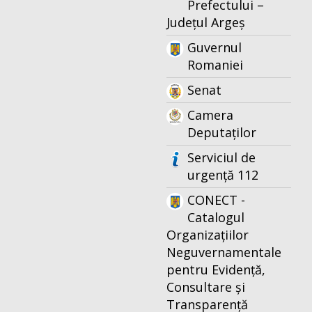
Prefectului –
Județul Argeș
Guvernul
Romaniei
Senat
Camera
Deputaților
Serviciul de
urgență 112
CONECT -
Catalogul
Organizațiilor
Neguvernamentale
pentru Evidență,
Consultare și
Transparență