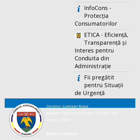
InfoCons -
Protecția
Consumatorilor
ETICA - Eficiență,
Transparență și
Interes pentru
Conduita din
Administrație
Fii pregătit
pentru Situații
de Urgență
Consiliul Județean Argeș
Adresa:
Piaţa Vasile Milea nr. 1, Piteşti, Cod
Postal: 110053
Relații cu Publicul