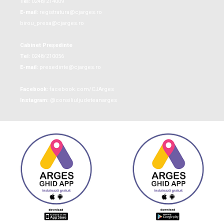
Tel:
0248/214009
E-mail:
registratura@cjarges.ro
birou_presa@cjarges.ro
Cabinet Președinte
Tel:
0248/210056
E-mail:
presedinte@cjarges.ro
Facebook:
facebook.com/CJArges
Instagram:
@consiliuljudeteanarges