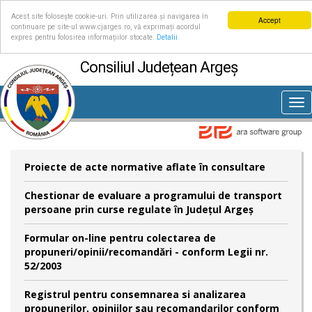
Acest site folosește cookie-uri. Prin utilizarea și navigarea în
Accept
continuare pe site-ul www.cjarges.ro, vă exprimați acordul
expres pentru folosirea informațiilor stocate.
Detalii
Consiliul Județean Argeș
Tog
nav
Proiecte de acte normative aflate în consultare
Chestionar de evaluare a programului de transport
persoane prin curse regulate în Județul Argeș
Formular on-line pentru colectarea de
propuneri/opinii/recomandări - conform Legii nr.
52/2003
Registrul pentru consemnarea si analizarea
propunerilor, opiniilor sau recomandarilor conform