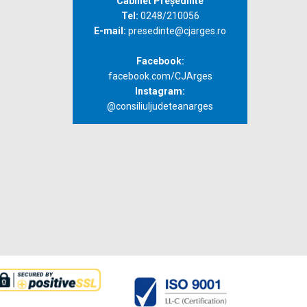
Cabinet Președinte
Tel:
0248/210056
E-mail:
presedinte@cjarges.ro
Facebook:
facebook.com/CJArges
Instagram:
@consiliuljudeteanarges