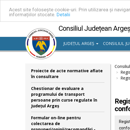
Acest site folosește cookie-uri. Prin utilizarea și navig
informațiilor stocate.
Detalii
Consiliul Județean Arge
JUDEȚUL ARGEȘ
CONSILIUL J
Consiliu
Proiecte de acte normative aflate
Regis
în consultare
Regis
Chestionar de evaluare a
programului de transport
persoane prin curse regulate în
Regis
Județul Argeș
confo
Formular on-line pentru
Regist
colectarea de
confor
propuneri/opinii/recomandări -