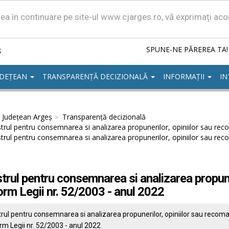
area în continuare pe site-ul www.cjarges.ro, vă exprimați ac
ș
SPUNE-NE PĂREREA TA!
UDEȚEAN
TRANSPARENȚĂ DECIZIONALĂ
INFORMAȚII
IN
l Județean Argeș
Transparență decizională
trul pentru consemnarea si analizarea propunerilor, opiniilor sau rec
trul pentru consemnarea si analizarea propunerilor, opiniilor sau rec
trul pentru consemnarea si analizarea propune
rm Legii nr. 52/2003 - anul 2022
rul pentru consemnarea si analizarea propunerilor, opiniilor sau recoma
m Legii nr. 52/2003 - anul 2022