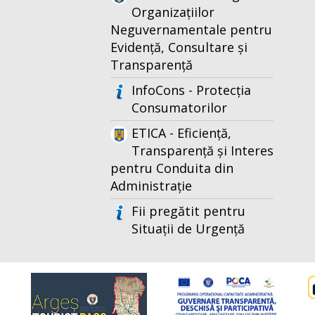
Organizațiilor
Neguvernamentale pentru
Evidență, Consultare și
Transparență
InfoCons - Protecția
Consumatorilor
ETICA - Eficiență,
Transparență și Interes
pentru Conduita din
Administrație
Fii pregătit pentru
Situații de Urgență