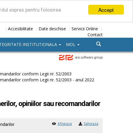
Accept
ordul expres pentru folosirea
Accesibilitate
Date deschise
Servicii Online
|
|
|
|
Contact
TEGRITATE INSTITUTIONALA
MOL
omandarilor conform Legii nr. 52/2003
omandarilor conform Legii nr. 52/2003 - anul 2022
rilor, opiniilor sau recomandarilor
Afiseaza
Salveaza
ndarilor