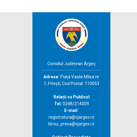
Consiliul Județean Argeș
Adresa:
Piaţa Vasile Milea nr.
1, Piteşti, Cod Postal: 110053
Relații cu Publicul
Tel:
0248/214009
E-mail:
registratura@cjarges.ro
birou_presa@cjarges.ro