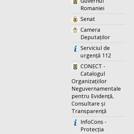
Guvernul
Romaniei
Senat
Camera
Deputaților
Serviciul de
urgență 112
CONECT -
Catalogul
Organizațiilor
Neguvernamentale
pentru Evidență,
Consultare și
Transparență
InfoCons -
Protecția