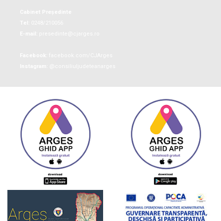
Cabinet Președinte
Tel:
0248/210056
E-mail:
presedinte@cjarges.ro
Facebook:
facebook.com/CJArges
Instagram:
@consiliuljudeteanarges