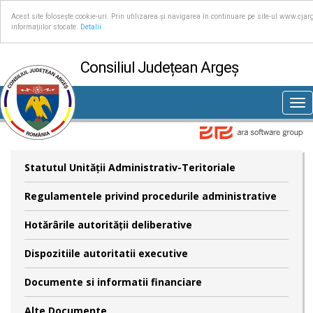
Acest site folosește cookie-uri. Prin utilizarea și navigarea în continuare pe site-ul www.cjar
informațiilor stocate.
Detalii
Consiliul Județean Argeș
Tog
nav
Statutul Unităţii Administrativ-Teritoriale
Regulamentele privind procedurile administrative
Hotărârile autorităţii deliberative
Dispozitiile autoritatii executive
Documente si informatii financiare
Alte Documente