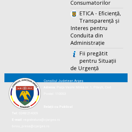
Consumatorilor
ETICA - Eficiență,
Transparență și
Interes pentru
Conduita din
Administrație
Fii pregătit
pentru Situații
de Urgență
Consiliul Județean Argeș
Adresa:
Piaţa Vasile Milea nr. 1, Piteşti, Cod
Postal: 110053
Relații cu Publicul
Tel:
0248/214009
E-mail:
registratura@cjarges.ro
birou_presa@cjarges.ro