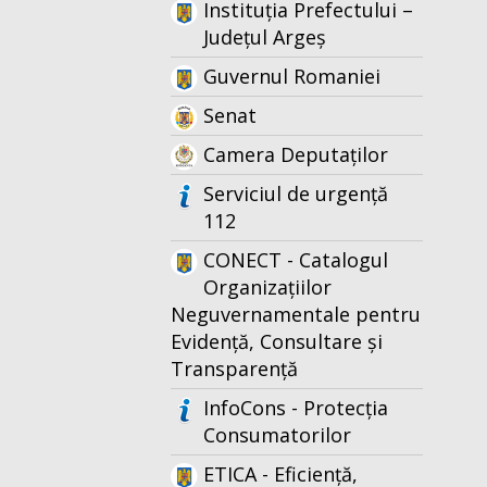
Instituția Prefectului –
Județul Argeș
Guvernul Romaniei
Senat
Camera Deputaților
Serviciul de urgență
112
CONECT - Catalogul
Organizațiilor
Neguvernamentale pentru
Evidență, Consultare și
Transparență
InfoCons - Protecția
Consumatorilor
ETICA - Eficiență,