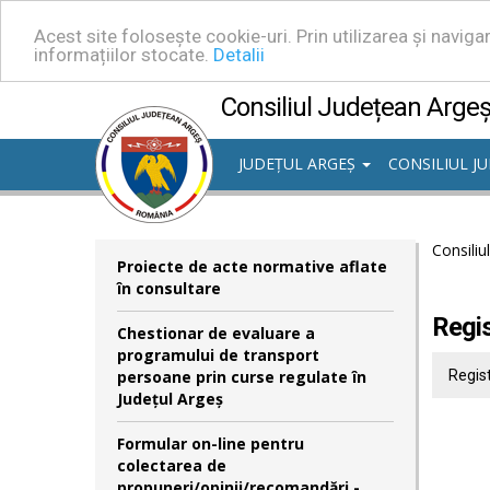
Acest site folosește cookie-uri. Prin utilizarea și navig
informațiilor stocate.
Detalii
Consiliul Județean Arge
JUDEȚUL ARGEȘ
CONSILIUL J
Consiliu
Proiecte de acte normative aflate
în consultare
Regis
Chestionar de evaluare a
programului de transport
persoane prin curse regulate în
Regist
Județul Argeș
Formular on-line pentru
colectarea de
propuneri/opinii/recomandări -