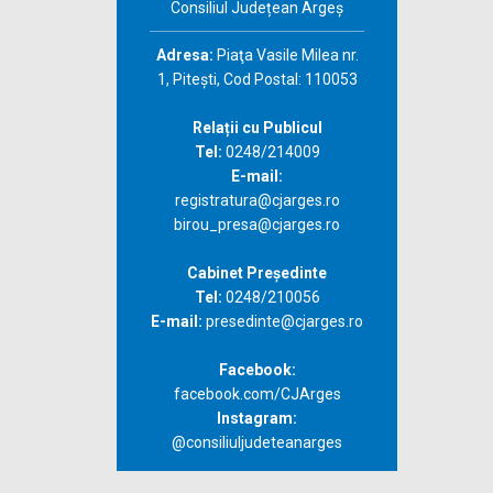
Consiliul Județean Argeș
Adresa:
Piaţa Vasile Milea nr.
1, Piteşti, Cod Postal: 110053
Relații cu Publicul
Tel:
0248/214009
E-mail:
registratura@cjarges.ro
birou_presa@cjarges.ro
Cabinet Președinte
Tel:
0248/210056
E-mail:
presedinte@cjarges.ro
Facebook:
facebook.com/CJArges
Instagram:
@consiliuljudeteanarges