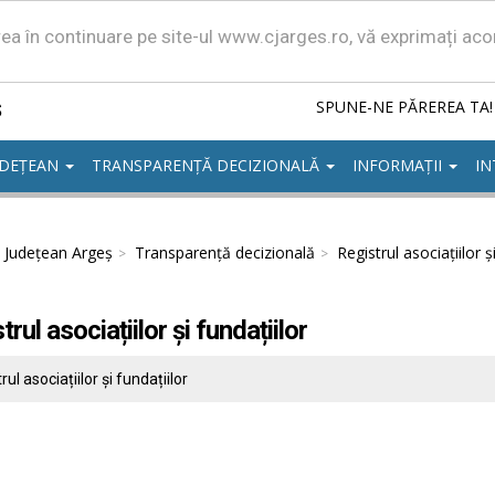
area în continuare pe site-ul www.cjarges.ro, vă exprimați ac
ș
SPUNE-NE PĂREREA TA!
UDEȚEAN
TRANSPARENȚĂ DECIZIONALĂ
INFORMAȚII
IN
l Județean Argeș
Transparență decizională
Registrul asociațiilor ș
trul asociațiilor și fundațiilor
rul asociațiilor și fundațiilor