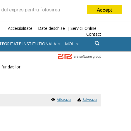
Accept
ordul expres pentru folosirea
Accesibilitate
Date deschise
Servicii Online
|
|
|
|
Contact
TEGRITATE INSTITUTIONALA
MOL
i fundațiilor
Afiseaza
Salveaza