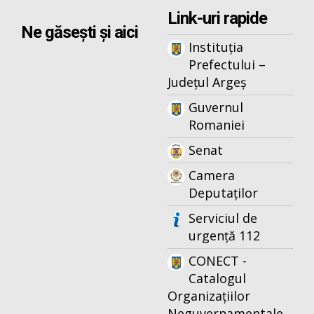
Link-uri rapide
Ne găsești și aici
Instituția
Prefectului –
Județul Argeș
Guvernul
Romaniei
Senat
Camera
Deputaților
Serviciul de
urgență 112
CONECT -
Catalogul
Organizațiilor
Neguvernamentale