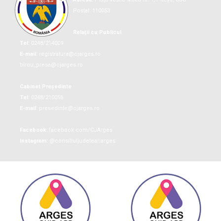
Postal: 110053
Relații cu Publicul
Tel:
0248/214009
E-mail:
registratura@cjarges.ro
birou_presa@cjarges.ro
Cabinet Președinte
Tel:
0248/210056
E-mail:
presedinte@cjarges.ro
Facebook:
facebook.com/CJArges
Instagram:
@consiliuljudeteanarges