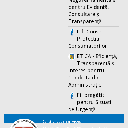
pentru Evidență,
Consultare și
Transparență
InfoCons -
Protecția
Consumatorilor
ETICA - Eficiență,
Transparență și
Interes pentru
Conduita din
Administrație
Fii pregătit
pentru Situații
de Urgență
Consiliul Județean Argeș
Adresa:
Piaţa Vasile Milea nr. 1, Piteşti, Cod