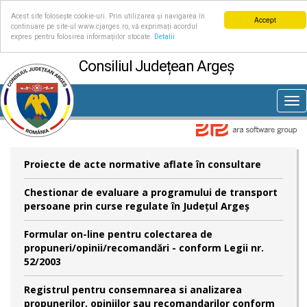
Acest site folosește cookie-uri. Prin utilizarea și navigarea în
Accept
continuare pe site-ul www.cjarges.ro, vă exprimați acordul
expres pentru folosirea informațiilor stocate.
Detalii
Consiliul Județean Argeș
Tog
nav
Proiecte de acte normative aflate în consultare
Chestionar de evaluare a programului de transport
persoane prin curse regulate în Județul Argeș
Formular on-line pentru colectarea de
propuneri/opinii/recomandări - conform Legii nr.
52/2003
Registrul pentru consemnarea si analizarea
propunerilor, opiniilor sau recomandarilor conform