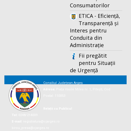
Consumatorilor
ETICA - Eficiență,
Transparență și
Interes pentru
Conduita din
Administrație
Fii pregătit
pentru Situații
de Urgență
Consiliul Județean Argeș
Adresa:
Piaţa Vasile Milea nr. 1, Piteşti, Cod
Postal: 110053
Relații cu Publicul
Tel:
0248/214009
E-mail:
registratura@cjarges.ro
birou_presa@cjarges.ro