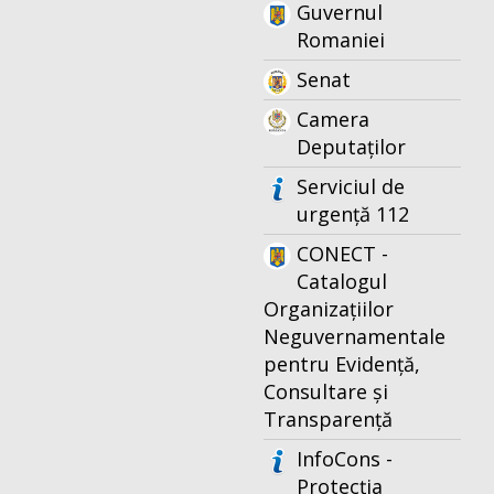
Guvernul
Romaniei
Senat
Camera
Deputaților
Serviciul de
urgență 112
CONECT -
Catalogul
Organizațiilor
Neguvernamentale
pentru Evidență,
Consultare și
Transparență
InfoCons -
Protecția