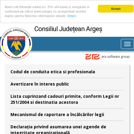
Acest site folosește cookie-uri. Prin utilizarea și navigarea în
Accept
continuare pe site-ul www.cjarges.ro, vă exprimați acordul
expres pentru folosirea informațiilor stocate.
Detalii
Consiliul Județean Argeș
Tog
nav
Codul de conduita etica si profesionala
Avertizare în interes public
Lista cuprinzand cadouri primite, conform Legii nr
251/2004 si destinatia acestora
Mecanismul de raportare a încălcărilor legii
Declaraţia privind asumarea unei agende de
integritate organizaţională