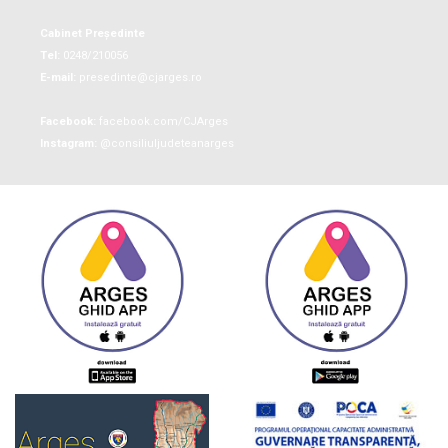
Cabinet Președinte
Tel:
0248/210056
E-mail:
presedinte@cjarges.ro
Facebook:
facebook.com/CJArges
Instagram:
@consiliuljudeteanarges