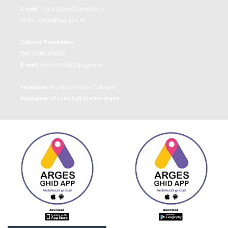
E-mail:
registratura@cjarges.ro
birou_presa@cjarges.ro
Cabinet Președinte
Tel:
0248/210056
E-mail:
presedinte@cjarges.ro
Facebook:
facebook.com/CJArges
Instagram:
@consiliuljudeteanarges