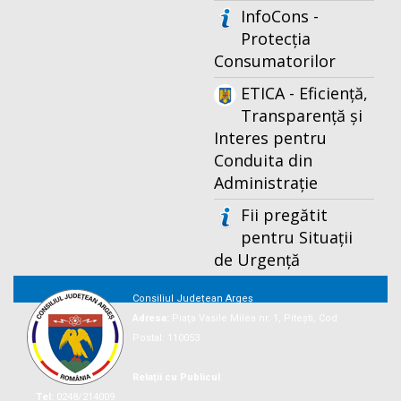
InfoCons -
Protecția
Consumatorilor
ETICA - Eficiență,
Transparență și
Interes pentru
Conduita din
Administrație
Fii pregătit
pentru Situații
de Urgență
Consiliul Județean Argeș
Adresa:
Piaţa Vasile Milea nr. 1, Piteşti, Cod
Postal: 110053
Relații cu Publicul
Tel:
0248/214009