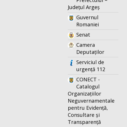
Prefectului –
Județul Argeș
Guvernul
Romaniei
Senat
Camera
Deputaților
Serviciul de
urgență 112
CONECT -
Catalogul
Organizațiilor
Neguvernamentale
pentru Evidență,
Consultare și
Transparență