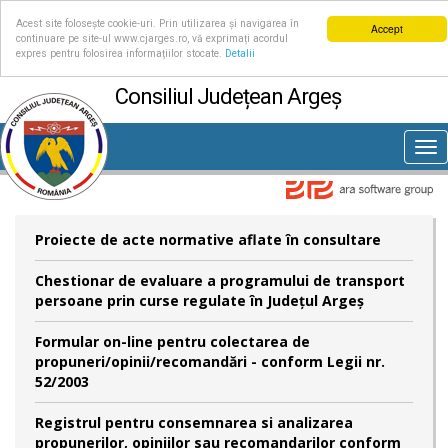
Acest site folosește cookie-uri. Prin utilizarea și navigarea în
Accept
continuare pe site-ul www.cjarges.ro, vă exprimați acordul
expres pentru folosirea informațiilor stocate.
Detalii
Consiliul Județean Argeș
Tog
nav
Proiecte de acte normative aflate în consultare
Chestionar de evaluare a programului de transport
persoane prin curse regulate în Județul Argeș
Formular on-line pentru colectarea de
propuneri/opinii/recomandări - conform Legii nr.
52/2003
Registrul pentru consemnarea si analizarea
propunerilor, opiniilor sau recomandarilor conform