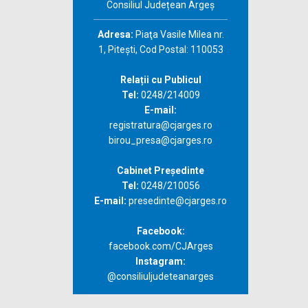
Consiliul Județean Argeș
Adresa:
Piaţa Vasile Milea nr.
1, Piteşti, Cod Postal: 110053
Relații cu Publicul
Tel:
0248/214009
E-mail:
registratura@cjarges.ro
birou_presa@cjarges.ro
Cabinet Președinte
Tel:
0248/210056
E-mail:
presedinte@cjarges.ro
Facebook:
facebook.com/CJArges
Instagram:
@consiliuljudeteanarges