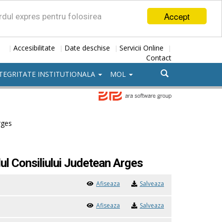
Accept
ordul expres pentru folosirea
Accesibilitate
Date deschise
Servicii Online
|
|
|
|
Contact
TEGRITATE INSTITUTIONALA
MOL
rges
lul Consiliului Judetean Arges
Afiseaza
Salveaza
Afiseaza
Salveaza