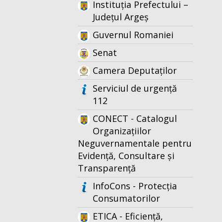
Instituția Prefectului –
Județul Argeș
Guvernul Romaniei
Senat
Camera Deputaților
Serviciul de urgență
112
CONECT - Catalogul
Organizațiilor
Neguvernamentale pentru
Evidență, Consultare și
Transparență
InfoCons - Protecția
Consumatorilor
ETICA - Eficiență,