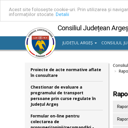
Acest site folosește cookie-uri. Prin utilizarea și navig
informațiilor stocate.
Detalii
Consiliul Județean Arge
JUDEȚUL ARGEȘ
CONSILIUL J
Consiliu
Proiecte de acte normative aflate
Rapoa
în consultare
Chestionar de evaluare a
programului de transport
Rapoa
persoane prin curse regulate în
Județul Argeș
Raport
Formular on-line pentru
Raport
colectarea de
propuneri/opinii/recomandări -