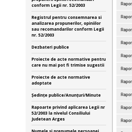
Raport
conform Legii nr. 52/2003
Registrul pentru consemnarea si
Raport
analizarea propunerilor, opiniilor
sau recomandarilor conform Legii
Raport
nr. 52/2003
Raport
Dezbateri publice
Raport
Proiecte de acte normative pentru
care nu mai pot fi trimise sugestii
Raport
Proiecte de acte normative
Raport
adoptate
Şedinţe publice/Anunţuri/Minute
Raport
Rapoarte privind aplicarea Legii nr
Raport
52/2003 la nivelul Consiliului
Judetean Arges
Raport
Numele şi prenumele persoanei