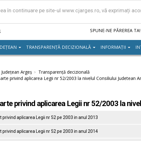
area în continuare pe site-ul www.cjarges.ro, vă exprimați ac
ș
SPUNE-NE PĂREREA TA!
UDEȚEAN
TRANSPARENȚĂ DECIZIONALĂ
INFORMAȚII
IN
l Județean Argeș
Transparență decizională
rte privind aplicarea Legii nr 52/2003 la nivelul Consiliului Judetean A
rte privind aplicarea Legii nr 52/2003 la nive
 privind aplicarea Legii nr 52 pe 2003 in anul 2013
 privind aplicarea Legii nr 52 pe 2003 in anul 2014