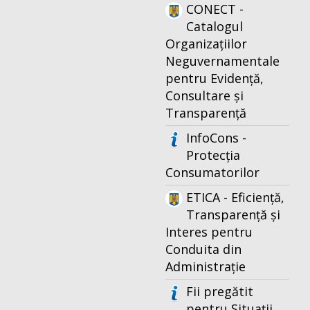
CONECT -
Catalogul
Organizațiilor
Neguvernamentale
pentru Evidență,
Consultare și
Transparență
InfoCons -
Protecția
Consumatorilor
ETICA - Eficiență,
Transparență și
Interes pentru
Conduita din
Administrație
Fii pregătit
pentru Situații