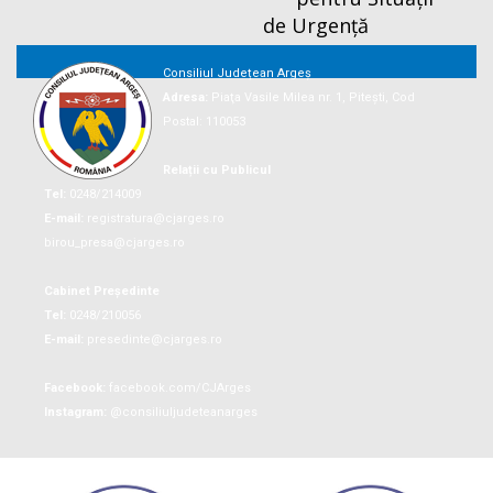
de Urgență
Consiliul Județean Argeș
Adresa:
Piaţa Vasile Milea nr. 1, Piteşti, Cod
Postal: 110053
Relații cu Publicul
Tel:
0248/214009
E-mail:
registratura@cjarges.ro
birou_presa@cjarges.ro
Cabinet Președinte
Tel:
0248/210056
E-mail:
presedinte@cjarges.ro
Facebook:
facebook.com/CJArges
Instagram:
@consiliuljudeteanarges