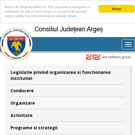
Acest site folosește cookie-uri. Prin utilizarea și navigarea în
Accept
continuare pe site-ul www.cjarges.ro, vă exprimați acordul
expres pentru folosirea informațiilor stocate.
Detalii
Consiliul Județean Argeș
Tog
nav
Legislatie privind organizarea si functionarea
institutiei
Conducere
Organizare
Activitate
Programe si strategii