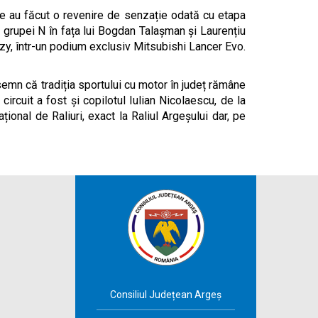
re au făcut o revenire de senzație odată cu etapa
a grupei N în fața lui Bogdan Talașman și Laurențiu
gzy, într-un podium exclusiv Mitsubishi Lancer Evo.
 semn că tradiția sportului cu motor în județ rămâne
circuit a fost și copilotul Iulian Nicolaescu, de la
ional de Raliuri, exact la Raliul Argeșului dar, pe
Consiliul Județean Argeș