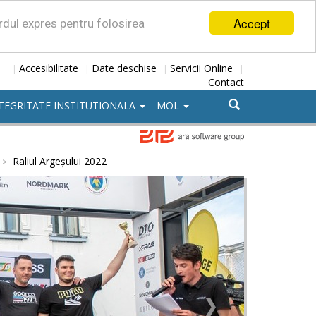
Accept
ordul expres pentru folosirea
Accesibilitate
Date deschise
Servicii Online
|
|
|
|
Contact
TEGRITATE INSTITUTIONALA
MOL
Raliul Argeșului 2022