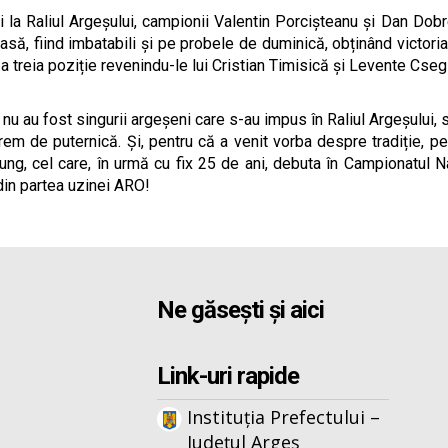
i la Raliul Argeșului, campionii Valentin Porcișteanu și Dan Dob
casă, fiind imbatabili și pe probele de duminică, obținând victori
a treia poziție revenindu-le lui Cristian Timisică și Levente Cse
 nu au fost singurii argeșeni care s-au impus în Raliul Argeșului,
rem de puternică. Și, pentru că a venit vorba despre tradiție, pe 
ng, cel care, în urmă cu fix 25 de ani, debuta în Campionatul Naț
 din partea uzinei ARO!
Ne găsești și aici
Link-uri rapide
Instituția Prefectului –
Județul Argeș