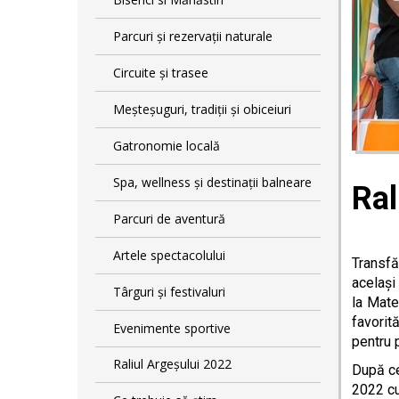
Parcuri și rezervații naturale
Circuite și trasee
Meșteșuguri, tradiții și obiceiuri
Gatronomie locală
Spa, wellness și destinații balneare
Ral
Parcuri de aventură
Artele spectacolului
Transfă
același
Târguri și festivaluri
la Mate
favorit
Evenimente sportive
pentru 
Raliul Argeșului 2022
După ce
2022 cu