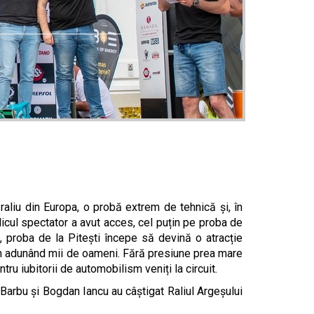
aliu din Europa, o probă extrem de tehnică și, în
licul spectator a avut acces, cel puțin pe proba de
, proba de la Pitești începe să devină o atracție
rin adunând mii de oameni. Fără presiune prea mare
ru iubitorii de automobilism veniți la circuit.
arbu și Bogdan Iancu au câștigat Raliul Argeșului