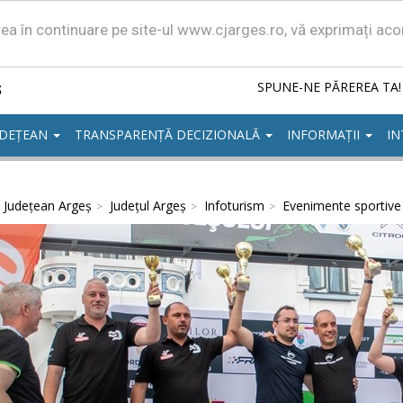
area în continuare pe site-ul www.cjarges.ro, vă exprimați ac
ș
SPUNE-NE PĂREREA TA!
UDEȚEAN
TRANSPARENȚĂ DECIZIONALĂ
INFORMAȚII
IN
l Județean Argeș
Județul Argeș
Infoturism
Evenimente sportive