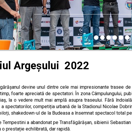
iul Argeșului 2022
gărășanul devine unul dintre cele mai impresionante trasee de r
 timp, foarte apreciată de spectatori. În zona Câmpulungului, pub
iaș, la o vedere mult mai amplă asupra traseului. Fără îndoială
ă a spectatorilor, competiția urbană de la Stadionul Nicolae Dob
piloți, shakedown-ul de la Budeasa a însemnat spectacol total pent
 Tempestini a abandonat pe Transfăgărășan, sibienii Sebastian B
 o prestație echilibrată, dar rapidă.