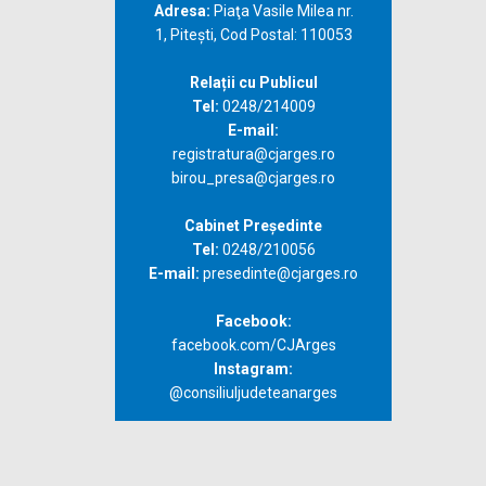
Adresa:
Piaţa Vasile Milea nr.
1, Piteşti, Cod Postal: 110053
Relații cu Publicul
Tel:
0248/214009
E-mail:
registratura@cjarges.ro
birou_presa@cjarges.ro
Cabinet Președinte
Tel:
0248/210056
E-mail:
presedinte@cjarges.ro
Facebook:
facebook.com/CJArges
Instagram:
@consiliuljudeteanarges