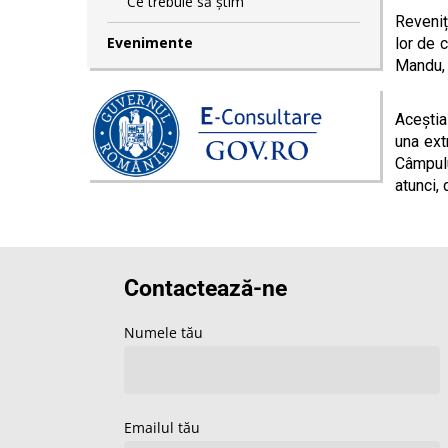
Ce trebuie să știm
Reveniț
Evenimente
lor de 
Mandu, 
Aceștia
una ext
Câmpulu
atunci,