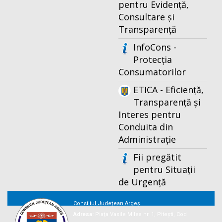
pentru Evidență,
Consultare și
Transparență
InfoCons -
Protecția
Consumatorilor
ETICA - Eficiență,
Transparență și
Interes pentru
Conduita din
Administrație
Fii pregătit
pentru Situații
de Urgență
Consiliul Județean Argeș
Adresa:
Piaţa Vasile Milea nr. 1, Piteşti, Cod