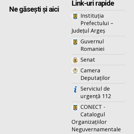
Link-uri rapide
Ne găsești și aici
Instituția
Prefectului –
Județul Argeș
Guvernul
Romaniei
Senat
Camera
Deputaților
Serviciul de
urgență 112
CONECT -
Catalogul
Organizațiilor
Neguvernamentale