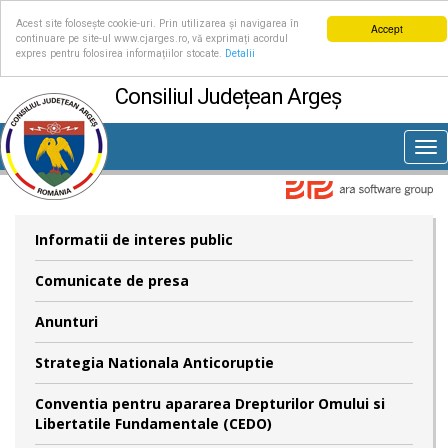
Acest site folosește cookie-uri. Prin utilizarea și navigarea în
Accept
continuare pe site-ul www.cjarges.ro, vă exprimați acordul
expres pentru folosirea informațiilor stocate.
Detalii
Consiliul Județean Argeș
Tog
nav
Informatii de interes public
Comunicate de presa
Anunturi
Strategia Nationala Anticoruptie
Conventia pentru apararea Drepturilor Omului si
Libertatile Fundamentale (CEDO)