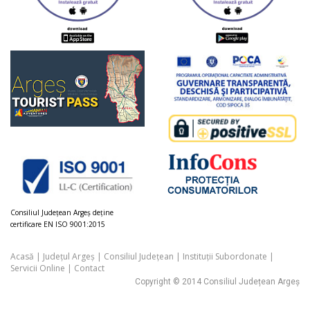
Consiliul Judeţean Argeș deţine
certificare EN ISO 9001:2015
Acasă
|
Județul Argeș
|
Consiliul Județean
|
Instituții Subordonate
|
Servicii Online
|
Contact
Copyright © 2014 Consiliul Județean Argeș