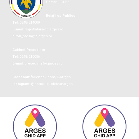
Postal: 110053
Relații cu Publicul
Tel:
0248/214009
E-mail:
registratura@cjarges.ro
birou_presa@cjarges.ro
Cabinet Președinte
Tel:
0248/210056
E-mail:
presedinte@cjarges.ro
Facebook:
facebook.com/CJArges
Instagram:
@consiliuljudeteanarges