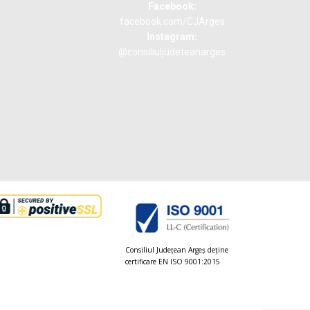
Facebook:
facebook.com/CJArges
Instagram:
@consiliuljudeteanarges
Consiliul Judeţean Argeș deţine
certificare EN ISO 9001:2015