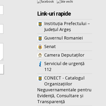
Link-uri rapide
Instituția Prefectului –
Județul Argeș
Guvernul Romaniei
Senat
Camera Deputaților
Serviciul de urgență
112
CONECT - Catalogul
Organizațiilor
Neguvernamentale pentru
Evidență, Consultare și
Transparență