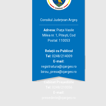
Consiliul Județean Argeș
Adresa:
Piaţa Vasile
Milea nr. 1, Piteşti, Cod
Postal: 110053
Relații cu Publicul
Tel:
0248/214009
E-mail:
registratura@cjarges.ro
birou_presa@cjarges.ro
Cabinet Președinte
Tel:
0248/210056
E-mail:
presedinte@cjarges.ro