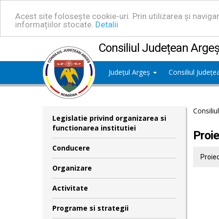
Acest site folosește cookie-uri. Prin utilizarea și navig
informațiilor stocate.
Detalii
Consiliul Județean Arge
Județul Argeș
Consiliul Județ
Consiliu
Legislatie privind organizarea si
functionarea institutiei
Proie
Conducere
Proiec
Organizare
Activitate
Programe si strategii