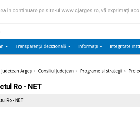
area în continuare pe site-ul www.cjarges.ro, vă exprimați ac
ș
ean
Transparență decizională
Informații
Integritate ins
l Județean Argeș
Consiliul Județean
Programe si strategii
Proie
ctul Ro - NET
tul Ro - NET