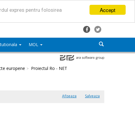
Accept
ordul expres pentru folosirea
titutionala
MOL
cte europene
Proiectul Ro - NET
Afiseaza
Salveaza