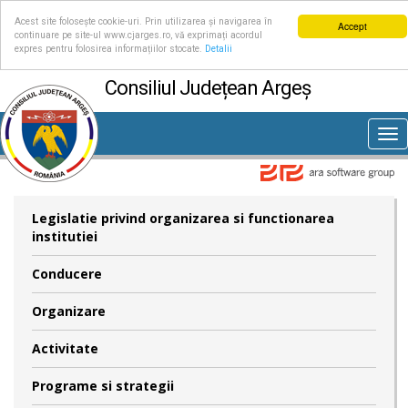
Acest site folosește cookie-uri. Prin utilizarea și navigarea în
Accept
continuare pe site-ul www.cjarges.ro, vă exprimați acordul
expres pentru folosirea informațiilor stocate.
Detalii
Consiliul Județean Argeș
Tog
nav
Legislatie privind organizarea si functionarea
institutiei
Conducere
Organizare
Activitate
Programe si strategii