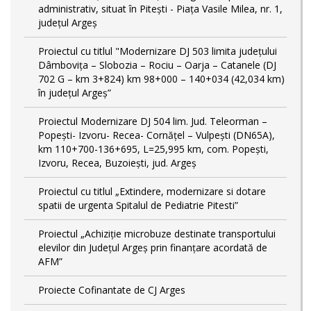
administrativ, situat în Piteşti - Piaţa Vasile Milea, nr. 1,
judeţul Argeş
Proiectul cu titlul "Modernizare DJ 503 limita județului
Dâmbovița – Slobozia – Rociu – Oarja – Catanele (DJ
702 G – km 3+824) km 98+000 – 140+034 (42,034 km)
în județul Argeș”
Proiectul Modernizare DJ 504 lim. Jud. Teleorman –
Popeşti- Izvoru- Recea- Cornăţel – Vulpeşti (DN65A),
km 110+700-136+695, L=25,995 km, com. Popeşti,
Izvoru, Recea, Buzoieşti, jud. Argeş
Proiectul cu titlul „Extindere, modernizare si dotare
spatii de urgenta Spitalul de Pediatrie Pitesti”
Proiectul „Achiziție microbuze destinate transportului
elevilor din Județul Argeș prin finanțare acordată de
AFM”
Proiecte Cofinantate de CJ Arges