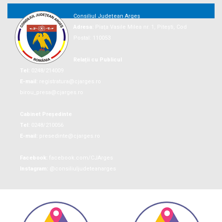
Consiliul Județean Argeș
Adresa:
Piaţa Vasile Milea nr. 1, Piteşti, Cod
Postal: 110053
Relații cu Publicul
Tel:
0248/214009
E-mail:
registratura@cjarges.ro
birou_presa@cjarges.ro
Cabinet Președinte
Tel:
0248/210056
E-mail:
presedinte@cjarges.ro
Facebook:
facebook.com/CJArges
Instagram:
@consiliuljudeteanarges