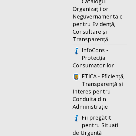
Catalogul
Organizațiilor
Neguvernamentale
pentru Evidență,
Consultare și
Transparență
InfoCons -
Protecția
Consumatorilor
ETICA - Eficiență,
Transparență și
Interes pentru
Conduita din
Administrație
Fii pregătit
pentru Situații
de Urgență