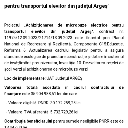
pentru transportul elevilor din județul Argeș"
Proiectul „
Achiziționarea de microbuze electrice pentru
transportul elevilor din județul Argeș"
, contract nr.
11975/12.09.2023/21714/13.09.2023 este finanțat prin Planul
Național de Redresare și Reziliență, Componenta C15:Educație,
Reforma 6: Actualizarea cadrului legislativ pentru a asigura
standarde ecologice de proiectare,construcție și dotare în sistemul
de învățământ preuniversitar, Investiția 10: Dezvoltarea rețelei de
școli verzi și achiziționarea de microbuze verzi.
Loc de implementare:
UAT Județul ARGEȘ
Valoarea totală acordată în cadrul contractului de
finanțare
este 35.904.988,51 lei din care:
- Valoare eligibilă PNRR: 30.172.259,25 lei
- Valoare TVA aferentă: 5.732.729,26 lei
Contribuția beneficiarului
pentru sumele neeligibile PNRR este de
13.447,00 lei.