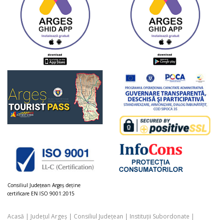
Consiliul Judeţean Argeș deţine
certificare EN ISO 9001:2015
Acasă
|
Județul Argeș
|
Consiliul Județean
|
Instituții Subordonate
|